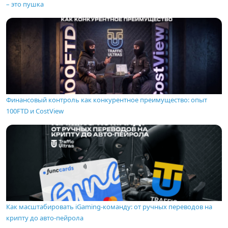
– это пушка
Финансовый контроль как конкурентное преимущество: опыт
100FTD и CostView
Как масштабировать iGaming-команду: от ручных переводов на
крипту до авто-пейрола