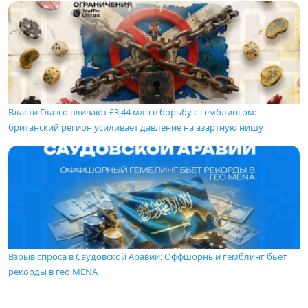
Власти Глазго вливают £3,44 млн в борьбу с гемблингом:
британский регион усиливает давление на азартную нишу
Взрыв спроса в Саудовской Аравии: Оффшорный гемблинг бьет
рекорды в гео MENA