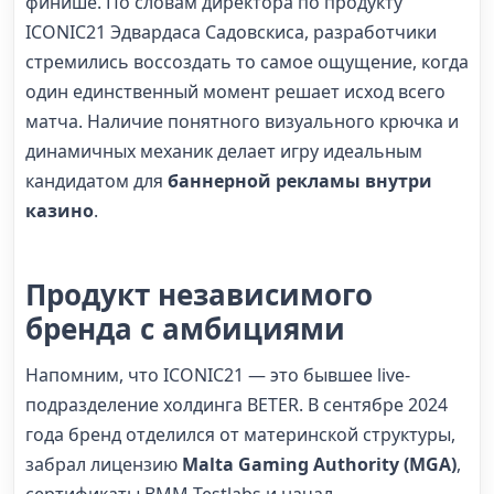
финише. По словам директора по продукту
ICONIC21 Эдвардаса Садовскиса, разработчики
стремились воссоздать то самое ощущение, когда
один единственный момент решает исход всего
матча. Наличие понятного визуального крючка и
динамичных механик делает игру идеальным
кандидатом для
баннерной рекламы внутри
казино
.
Продукт независимого
бренда с амбициями
Напомним, что ICONIC21 — это бывшее live-
подразделение холдинга BETER. В сентябре 2024
года бренд отделился от материнской структуры,
забрал лицензию
Malta Gaming Authority (MGA)
,