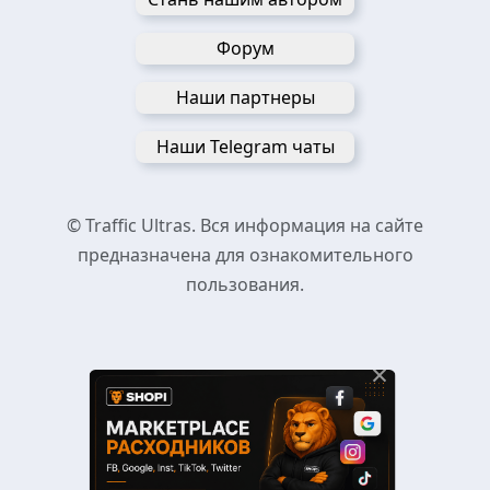
Форум
Наши партнеры
Наши Telegram чаты
© Traffic Ultras. Вся информация на сайте
предназначена для ознакомительного
пользования.
×