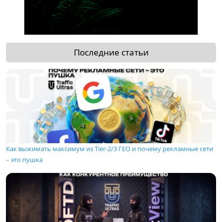
Последние статьи
Как выжимать максимум из Tier-2/3 ГЕО и почему рекламные сети
– это пушка