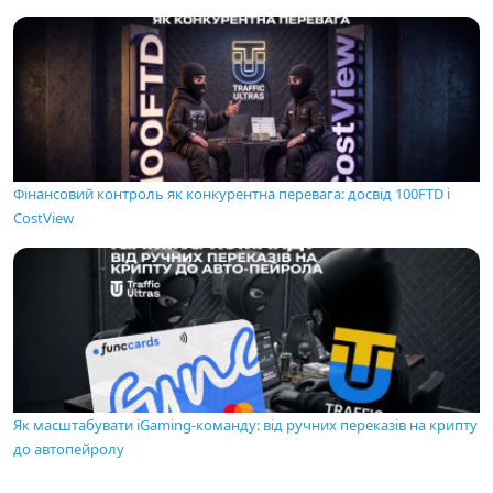
Фінансовий контроль як конкурентна перевага: досвід 100FTD і
CostView
Як масштабувати iGaming-команду: від ручних переказів на крипту
до автопейролу