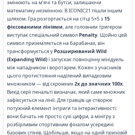
змінюють на м'ячі та бутси, залишаючи
математику незмінною. В ICONIC21 пішли іншим
шляхом. Гра розгортається на сітці 5×5 з
15
фіксованими лініями
, але головним тригером
виступає спеціальний символ
Penalty
. Щойно цей
символ приземляється на барабанах, він
трансформується у
Розширюваний Wild
(Expanding Wild)
і запускає повноцінну мінідуель
між нападником і воротарем. Кожен з учасників
цього протистояння наділений випадковим
множником — від скромних
2х до значних 100х
.
Вихід серії пенальті визначає, який саме множник
зафіксується на лінії. Для гравців це створює
потужний елемент інтриги та інтерактивності:
вони бачать не просто сухі цифри, а мінігру з
розбірливим спортивним фіналом усередині
базових спінів. Щобільше, якщо на одній призовій