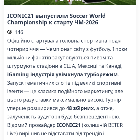
ICONIC21 выпустили Soccer World
Championship к старту ЧМ-2026
146
Офіційно стартувала головна спортивна подія
чотириріччя — Чемпіонат світу з футболу. І поки
мільйони фанатів закуповуються пивом та
штурмують стадіони в США, Мексиці та Канаді,
iGaming-індустрія увімкнула турборежим
.
Запуск тематичних слотів під великі спортивні
івенти — це класика подійного маркетингу, але
цього разу ставки максимально високі. Турнір
уперше розширився до
48 збірних
, а отже,
залученість аудиторії буде безпрецедентною.
Відомий провайдер
ICONIC21
(колишній BETER
Live) вирішив не відставати від трендів і