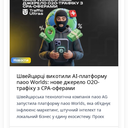
Новости
Швейцарці викотили AI-платформу
naoo Worlds: нове джерело O2O-
трафіку з CPA-оферами
Швейцарська технологічна компанія naoo AG
запустила платформу naoo Worlds, яка об'єднує
інфлюенс-маркетинг, штучний інтелект та
локальний бізнес у єдину екосистему. Проєк