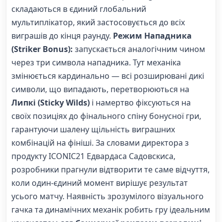
складаються в єдиний глобальний
мультиплікатор, який застосовується до всіх
виграшів до кінця раунду.
Режим Нападника
(Striker Bonus):
запускається аналогічним чином
через три символа нападника. Тут механіка
змінюється кардинально — всі розширювані дикі
символи, що випадають, перетворюються на
Липкі (Sticky Wilds)
і намертво фіксуються на
своїх позиціях до фінального спіну бонусної гри,
гарантуючи шалену щільність виграшних
комбінацій на фініші. За словами директора з
продукту ICONIC21 Едвардаса Садовскиса,
розробники прагнули відтворити те саме відчуття,
коли один-єдиний момент вирішує результат
усього матчу. Наявність зрозумілого візуального
гачка та динамічних механік робить гру ідеальним