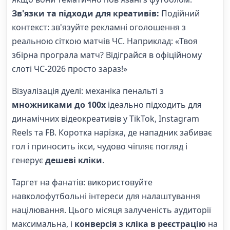
Зв'язки та підходи для креативів:
Подійний
контекст: зв'язуйте рекламні оголошення з
реальною сіткою матчів ЧС. Наприклад: «Твоя
збірна програла матч? Відіграйся в офіційному
слоті ЧС-2026 просто зараз!»
Візуалізація дуелі: механіка пенальті з
множниками до 100х
ідеально підходить для
динамічних відеокреативів у TikTok, Instagram
Reels та FB. Коротка нарізка, де нападник забиває
гол і приносить ікси, чудово чіпляє погляд і
генерує
дешеві кліки
.
Таргет на фанатів: використовуйте
навколофутбольні інтереси для налаштування
націлювання. Цього місяця залученість аудиторії
максимальна, і
конверсія з кліка в реєстрацію
на