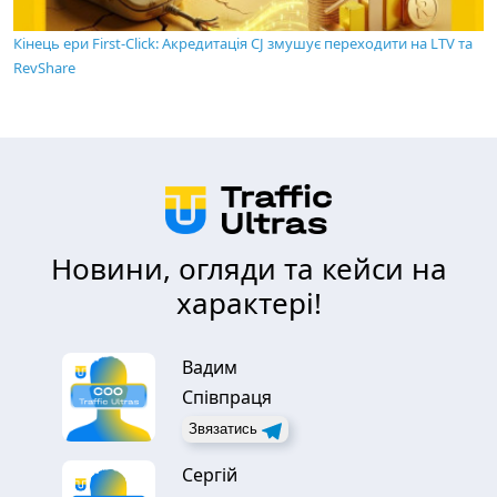
Кінець ери First-Click: Акредитація CJ змушує переходити на LTV та
RevShare
Новини, огляди та кейси на
характері!
Вадим
Співпраця
Звязатись
Сергій