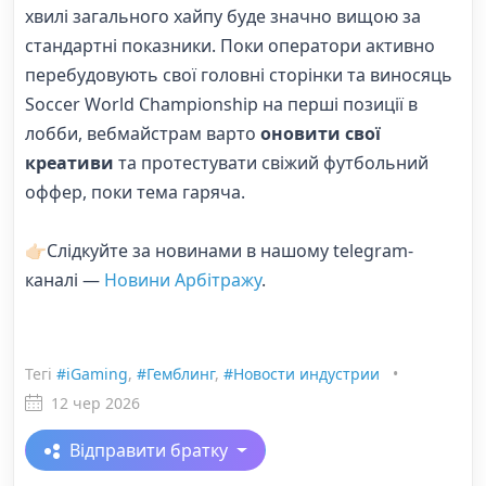
хвилі загального хайпу буде значно вищою за
стандартні показники. Поки оператори активно
перебудовують свої головні сторінки та виносяць
Soccer World Championship на перші позиції в
лобби, вебмайстрам варто
оновити свої
креативи
та протестувати свіжий футбольний
оффер, поки тема гаряча.
👉🏻Слідкуйте за новинами в нашому telegram-
каналі —
Новини Арбітражу
.
Тегі
#iGaming
,
#Гемблинг
,
#Новости индустрии
•
12 чер 2026
Відправити братку