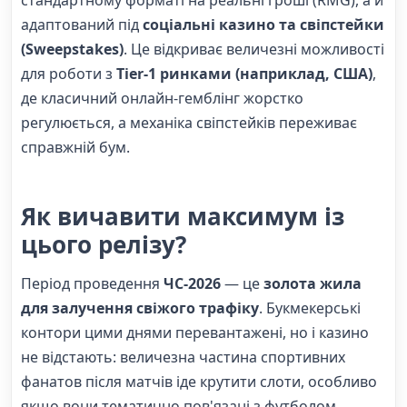
стандартному форматі на реальні гроші (RMG), а й
адаптований під
соціальні казино та свіпстейки
(Sweepstakes)
. Це відкриває величезні можливості
для роботи з
Tier-1 ринками (наприклад, США)
,
де класичний онлайн-гемблінг жорстко
регулюється, а механіка свіпстейків переживає
справжній бум.
Як вичавити максимум із
цього релізу?
Період проведення
ЧС-2026
— це
золота жила
для залучення свіжого трафіку
. Букмекерські
контори цими днями перевантажені, но і казино
не відстають: величезна частина спортивних
фанатов після матчів іде крутити слоти, особливо
якщо вони тематично пов'язані з футболом.