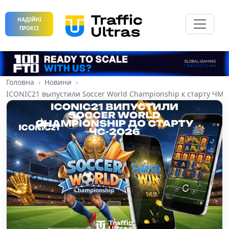
НАДІЙНІ
ПРОКСІ
Головна
Новини
ICONIC21 выпустили Soccer World Championship к старту ЧМ-