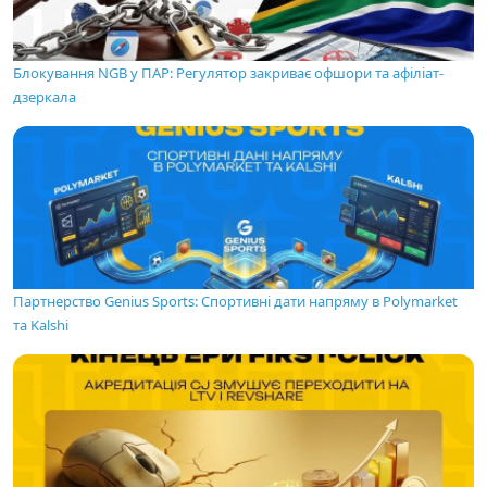
Блокування NGB у ПАР: Регулятор закриває офшори та афіліат-
дзеркала
Партнерство Genius Sports: Спортивні дати напряму в Polymarket
та Kalshi