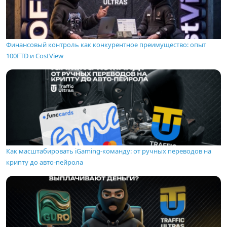
Финансовый контроль как конкурентное преимущество: опыт
100FTD и CostView
Как масштабировать iGaming-команду: от ручных переводов на
крипту до авто-пейрола