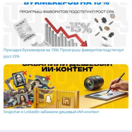
Просадка букмекеров на 15%: Проигрыш фаворитов подстегнул
рост CPA
Snapchat и LinkedIn забанили дешевый ИИ-контент