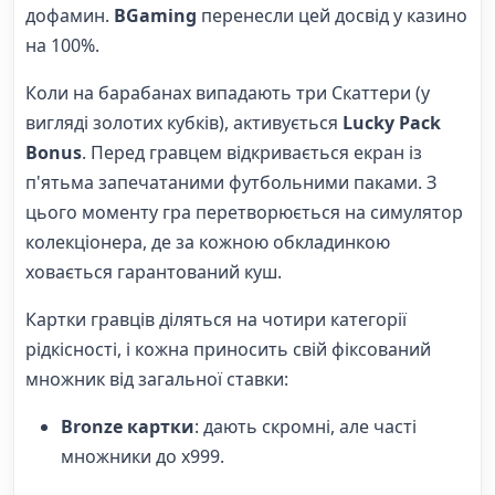
дофамин.
BGaming
перенесли цей досвід у казино
на 100%.
Коли на барабанах випадають три Скаттери (у
вигляді золотих кубків), активується
Lucky Pack
Bonus
. Перед гравцем відкривається екран із
п'ятьма запечатаними футбольними паками. З
цього моменту гра перетворюється на симулятор
колекціонера, де за кожною обкладинкою
ховається гарантований куш.
Картки гравців діляться на чотири категорії
рідкісності, і кожна приносить свій фіксований
множник від загальної ставки:
Bronze картки
: дають скромні, але часті
множники до x999.