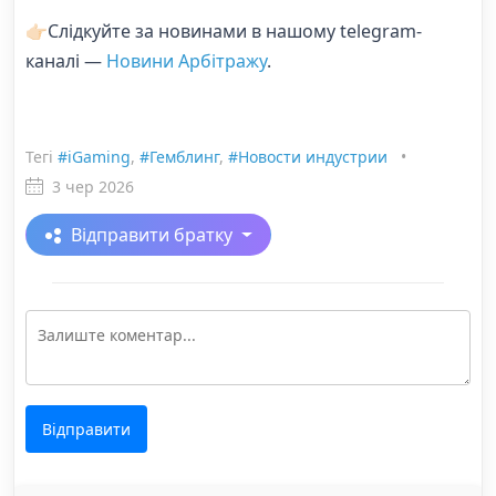
👉🏻Слідкуйте за новинами в нашому telegram-
каналі —
Новини Арбітражу
.
Тегі
#iGaming
,
#Гемблинг
,
#Новости индустрии
•
3 чер 2026
Відправити братку
Відправити