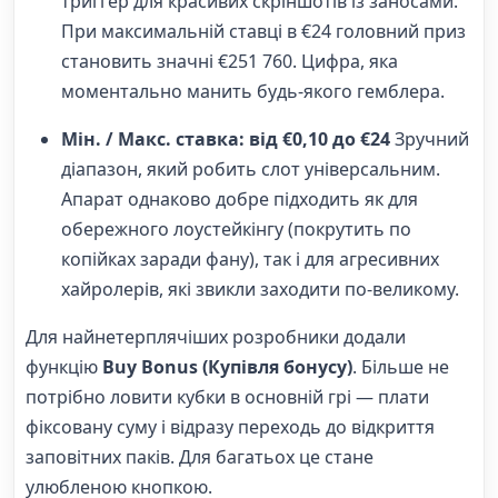
триггер для красивих скріншотів із заносами.
При максимальній ставці в €24 головний приз
становить значні €251 760. Цифра, яка
моментально манить будь-якого гемблера.
Мін. / Макс. ставка: від €0,10 до €24
Зручний
діапазон, який робить слот універсальним.
Апарат однаково добре підходить як для
обережного лоустейкінгу (покрутить по
копійках заради фану), так і для агресивних
хайролерів, які звикли заходити по-великому.
Для найнетерплячіших розробники додали
функцію
Buy Bonus (Купівля бонусу)
. Більше не
потрібно ловити кубки в основній грі — плати
фіксовану суму і відразу переходь до відкриття
заповітних паків. Для багатьох це стане
улюбленою кнопкою.