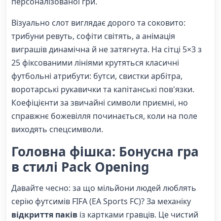
персоналізованої гри.
Візуально слот виглядає дорого та соковито:
трибуни ревуть, софіти світять, а анімація
виграшів динамічна й не затягнута. На сітці 5×3 з
25 фіксованими лініями крутяться класичні
футбольні атрибути: бутси, свистки арбітра,
воротарські рукавички та капітанські пов'язки.
Коефіцієнти за звичайні символи приємні, но
справжнє божевілля починається, коли на поле
виходять спецсимволи.
Головна фішка: Бонусна гра
в стилі Pack Opening
Давайте чесно: за що мільйони людей люблять
серію футсимів FIFA (EA Sports FC)? За механіку
відкриття паків
із картками гравців. Це чистий