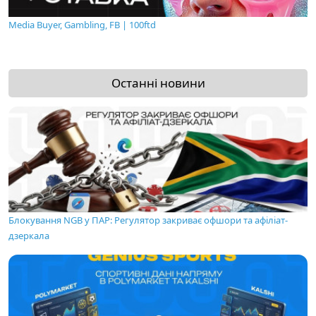
Media Buyer, Gambling, FB | 100ftd
Останні новини
Блокування NGB у ПАР: Регулятор закриває офшори та афіліат-
дзеркала