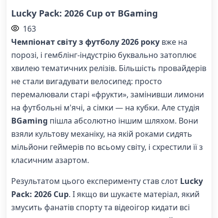
Lucky Pack: 2026 Cup от BGaming
163
Чемпіонат світу з футболу 2026 року
вже на
порозі, і гемблінг-індустрію буквально затоплює
хвилею тематичних релізів. Більшість провайдерів
не стали вигадувати велосипед: просто
перемалювали старі «фрукти», замінивши лимони
на футбольні м'ячі, а сімки — на кубки. Але студія
BGaming
пішла абсолютно іншим шляхом. Вони
взяли культову механіку, на якій роками сидять
мільйони геймерів по всьому світу, і схрестили її з
класичним азартом.
Результатом цього експерименту став слот
Lucky
Pack: 2026 Cup
. І якщо ви шукаєте матеріал, який
змусить фанатів спорту та відеоігор кидати всі