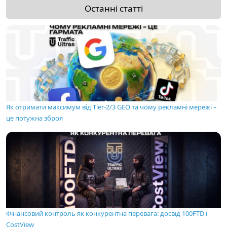
Останні статті
Як отримати максимум від Tier-2/3 GEO та чому рекламні мережі –
це потужна зброя
Фінансовий контроль як конкурентна перевага: досвід 100FTD і
CostView