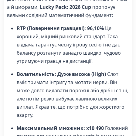
а й цифрами,
Lucky Pack: 2026 Cup
пропонує
вельми солідний математичний фундамент:
RTP (Повернення гравцеві): 96,10%
Це
хороший, міцний ринковий стандарт. Така
віддача гарантує чесну ігрову сесію і не дає
балансу розтанути занадто швидко, чудово
утримуючи гравця на дистанції.
Волатильність: Дуже висока (High)
Слот
вміє тримати інтригу та мотати нерви. Він
може довго видавати порожні або дрібні спіні,
але потім резко вибухає лавиною великих
виплат. Якраз те, що потрібно для жорсткого
азарту.
Максимальний множник: x10 490
Головний