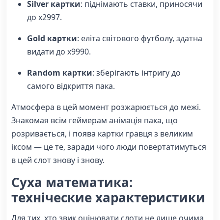
Silver картки
: піднімають ставки, приносячи
до x2997.
Gold картки
: еліта світового футболу, здатна
видати до x9990.
Random картки
: зберігають інтригу до
самого відкриття пака.
Атмосфера в цей момент розжарюється до межі.
Знакомая всім геймерам анімація пака, що
розривається, і поява картки гравця з великим
іксом — це те, заради чого люди повертатимуться
в цей слот знову і знову.
Суха математика:
техніческие характеристики
Для тих, хто звик оцінювати слоти не лише очима,