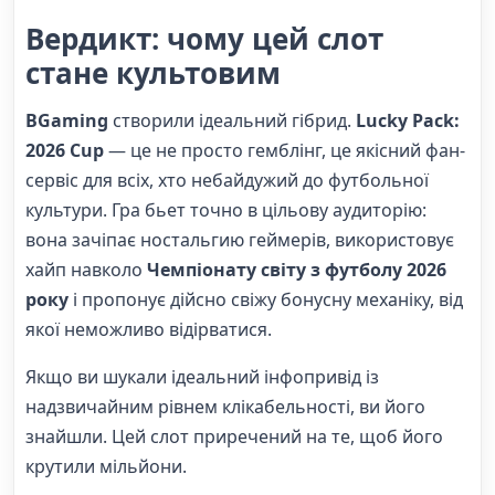
Вердикт: чому цей слот
стане культовим
BGaming
створили ідеальний гібрид.
Lucky Pack:
2026 Cup
— це не просто гемблінг, це якісний фан-
сервіс для всіх, хто небайдужий до футбольної
культури. Гра бьет точно в цільову аудиторію:
вона зачіпає ностальгию геймерів, використовує
хайп навколо
Чемпіонату світу з футболу 2026
року
і пропонує дійсно свіжу бонусну механіку, від
якої неможливо відірватися.
Якщо ви шукали ідеальний інфопривід із
надзвичайним рівнем клікабельності, ви його
знайшли. Цей слот приречений на те, щоб його
крутили мільйони.