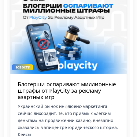
Новости
 миллионные
PlayCity усиливает борьбу с
рекламу
нелегальными азартными и
TikTok-аккаунты и сотни сай
-маркетинга
Киев, Украина — В Украине снова в
ивык к «легким
нелегальные казино. Государственн
зино, внезапно
агентство PlayCity активно блокируе
ического шторма.
сайты, которые рекламируют запр
азарт