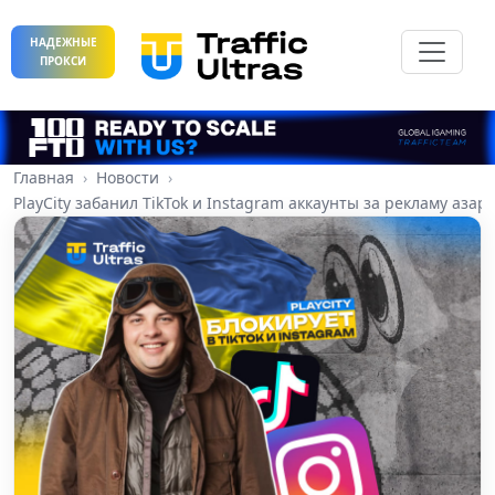
НАДЕЖНЫЕ
ПРОКСИ
Главная
Новости
PlayCity забанил TikTok и Instagram аккаунты за рекламу аза