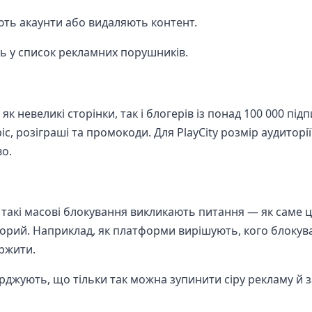
ть акаунти або видаляють контент.
ь у список рекламних порушників.
як невеликі сторінки, так і блогерів із понад 100 000 підп
с, розіграші та промокоди. Для PlayCity розмір аудиторії
во.
такі масові блокування викликають питання — як саме 
зорий. Наприклад, як платформи вирішують, кого блокув
аржити.
рджують, що тільки так можна зупинити сіру рекламу й 