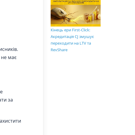
Кінець ери First-Click:
Акредитація CJ змушує
переходити на LTV та
исників.
RevShare
 не має
це
ати за
захистити