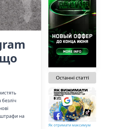
agram
 що
Останні статті
чистять
в безліч
нові
м штрафи на
Як отримати максимум