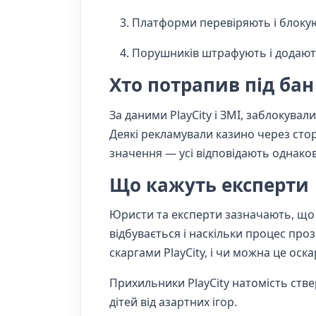
Платформи перевіряють і блокую
Порушників штрафують і додают
Хто потрапив під бан
За даними PlayCity і ЗМІ, заблокували 
Деякі рекламували казино через сторі
значення — усі відповідають однако
Що кажуть експерти
Юристи та експерти зазначають, що 
відбувається і наскільки процес про
скаргами PlayCity, і чи можна це оск
Прихильники PlayCity натомість стве
дітей від азартних ігор.