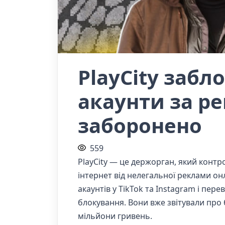
PlayCity забл
акаунти за ре
заборонено
559
PlayCity — це держорган, який контр
інтернет від нелегальної реклами онл
акаунтів у TikTok та Instagram і перев
блокування. Вони вже звітували про б
мільйони гривень.