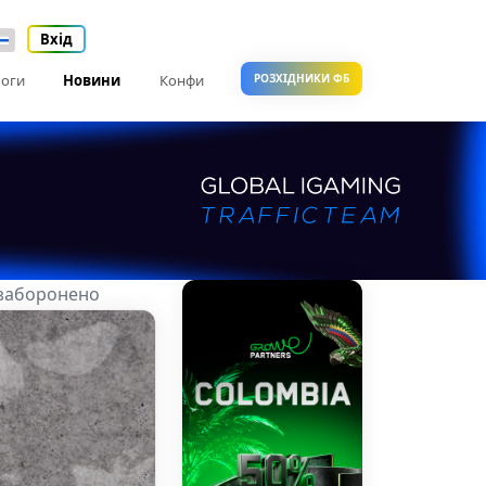
Вхід
оги
Новини
Конфи
РОЗХІДНИКИ ФБ
о заборонено