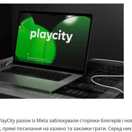
PlayCity разом із Meta заблокували сторінки блогерів і н
іху, прямі посилання на казино та заклики грати. Серед них