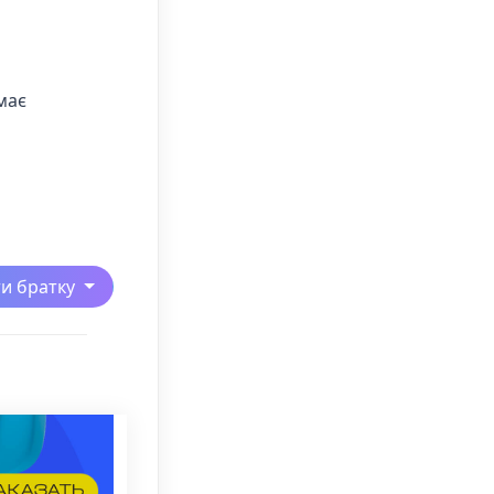
має
ти братку