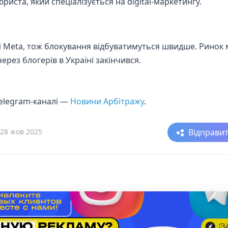
иста, який спеціалізується на digital-маркетингу.
k і Meta, тож блокування відбуватимуться швидше. Ринок 
ерез блогерів в Україні закінчився.
telegram-каналі —
Новини Арбітражу
.
Відправи
28 жов 2025