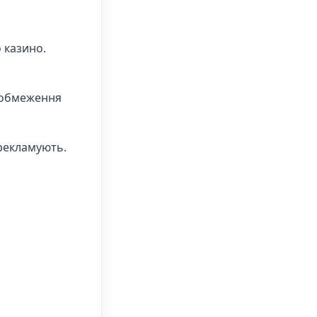
о казино.
 обмеження
 рекламують.