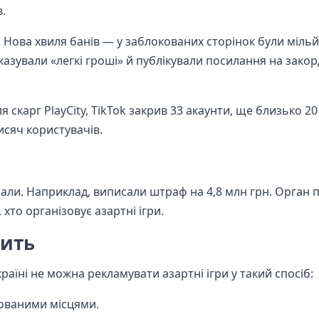
.
. Нова хвиля банів — у заблокованих сторінок були міль
показували «легкі гроші» й публікували посилання на зако
я скарг PlayCity, TikTok закрив 33 акаунти, ще близько 20
тисяч користувачів.
анали. Наприклад, виписали штраф на 4,8 млн грн. Орган
хто організовує азартні ігри.
бить
аїні не можна рекламувати азартні ігри у такий спосіб:
зованими місцями.