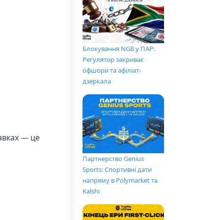
Блокування NGB у ПАР:
Регулятор закриває
офшори та афіліат-
дзеркала
авках — це
Партнерство Genius
Sports: Спортивні дати
напряму в Polymarket та
Kalshi