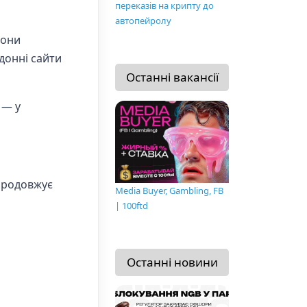
переказів на крипту до
автопейролу
йони
рдонні сайти
Останні вакансії
 — у
 продовжує
Media Buyer, Gambling, FB
| 100ftd
Останні новини