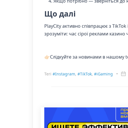
Якщо потрібно — зверніться до юр
Що далі
PlayCity активно співпрацює з TikTo
зрозуміти: час сірої реклами казино ч
👉🏻Слідкуйте за новинами в нашому 
Тегі
#Instagram
,
#TikTok
,
#iGaming
•