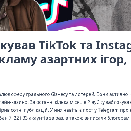
окував TikTok та Inst
кламу азартних ігор,
олює сферу грального бізнесу та лотерей. Вони активно 
айн-казино. За останні кілька місяців PlayCity заблокува
ірив сотні публікацій. У них навіть є пост у Telegram про 
ан 7, 22 і 33 акаунтів за раз, а також виписали блогера