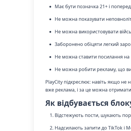
Має бути позначка 21+ і попере
Не можна показувати неповнолітні
Не можна використовувати військо
Заборонено обіцяти легкий зароб
Не можна ставити посилання на 
Не можна робити рекламу, що виг
PlayCity підкреслює: навіть якщо не
вже реклама, і за це можна отримат
Як відбувається бло
Відстежують пости, шукають пор
Надсилають запити до TikTok і M