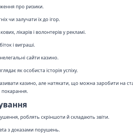
дження про ризики.
х чи залучати їх до ігор.
вих, лікарів і волонтерів у рекламі.
іток і виграші.
нелегальні сайти казино.
лядає як особиста історія успіху.
 називати казино, але натякати, що можна заробити на ст
и покарання.
кування
ушення, роблять скріншоти й складають звіти.
eta з доказами порушень.