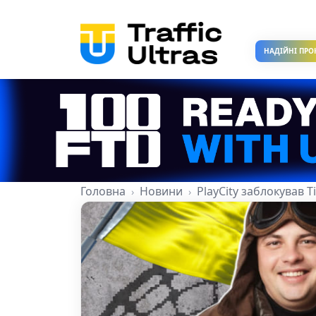
НАДІЙНІ ПРО
Головна
Новини
PlayCity заблокував 