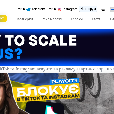
На форум
Ми в
Telegram
Ми в
Instagram
КСІ
Партнерки
Рекл.мережі
Сервіси
Статті
Бл
TikTok та Instagram акаунти за рекламу азартних ігор, щ