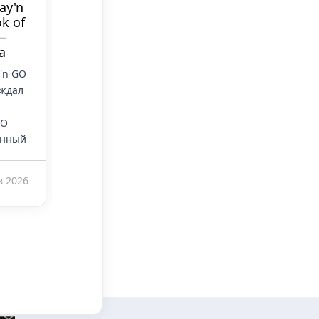
ay'n
Италии: регулятор
сети: т
k of
ADM снова
ошибка 
 —
заблокировал
санкций
а
Polymarket
исправл
'n GO
Похоже, европейские
Глобальный
 ждал
регуляторы всерьез
которого к
взялись за
мессендже
GO
децентрализованные
открывать
енный
криптосервисы, и теперь
миру, усп
жара началась в Южной
Домен t.m
Европе. Итальянское
вернулся в
39
18
в 2026
16 июл
агентство по таможне и
того, как р
2
4
2026
госмонополия