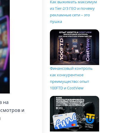
Как выжимать максимум
из Tier-2/3 ГЕО и почему
рекламные сети – это
пушка
Финансовый контроль
как конкурентное
преимущество: опыт
100FTD и CostView
в на
осмотров и
н