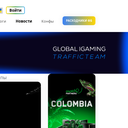
Войти
оги
Новости
Конфы
РАСХОДНИКИ ФБ
опы