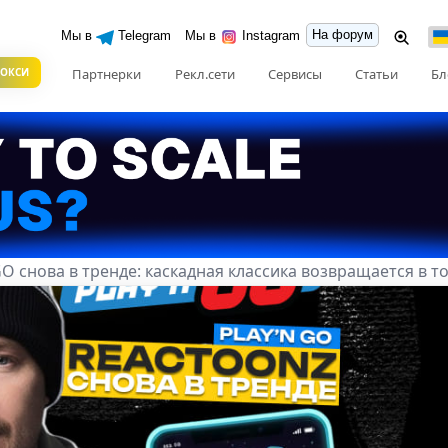
На форум
Мы в
Telegram
Мы в
Instagram
РОКСИ
Партнерки
Рекл.сети
Сервисы
Статьи
Бл
 GO снова в тренде: каскадная классика возвращается в т