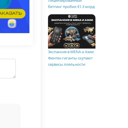
Лицензированный
беттинг пробил €1.3 млрд
Экспансия в MENA и Азии:
Финтех-гиганты скупают
сервисы лояльности