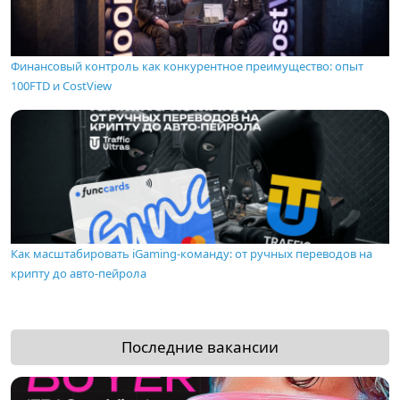
Финансовый контроль как конкурентное преимущество: опыт
100FTD и CostView
Как масштабировать iGaming-команду: от ручных переводов на
крипту до авто-пейрола
Последние вакансии