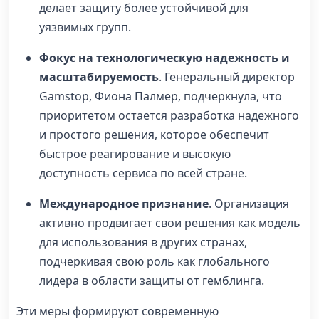
делает защиту более устойчивой для
уязвимых групп.
Фокус на технологическую надежность и
масштабируемость
. Генеральный директор
Gamstop, Фиона Палмер, подчеркнула, что
приоритетом остается разработка надежного
и простого решения, которое обеспечит
быстрое реагирование и высокую
доступность сервиса по всей стране.
Международное признание
. Организация
активно продвигает свои решения как модель
для использования в других странах,
подчеркивая свою роль как глобального
лидера в области защиты от гемблинга.
Эти меры формируют современную