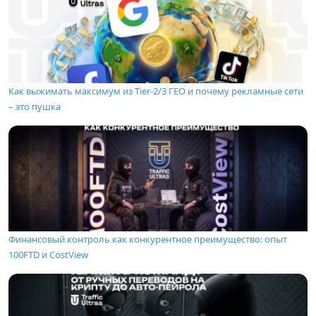
Как выжимать максимум из Tier-2/3 ГЕО и почему рекламные сети
– это пушка
Финансовый контроль как конкурентное преимущество: опыт
100FTD и CostView