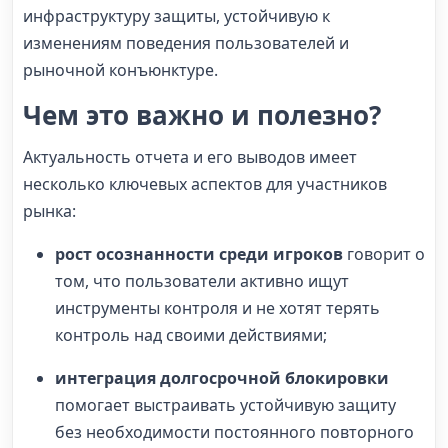
инфраструктуру защиты, устойчивую к
изменениям поведения пользователей и
рыночной конъюнктуре.
Чем это важно и полезно?
Актуальность отчета и его выводов имеет
несколько ключевых аспектов для участников
рынка:
рост осознанности среди игроков
говорит о
том, что пользователи активно ищут
инструменты контроля и не хотят терять
контроль над своими действиями;
интеграция долгосрочной блокировки
помогает выстраивать устойчивую защиту
без необходимости постоянного повторного