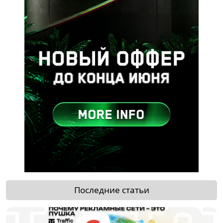
Последние статьи