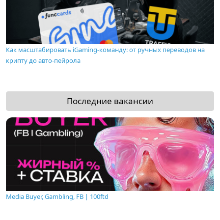
Как масштабировать iGaming-команду: от ручных переводов на
крипту до авто-пейрола
Последние вакансии
Media Buyer, Gambling, FB | 100ftd