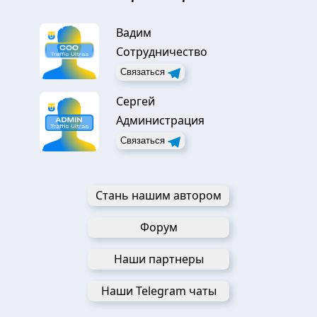
Вадим
Сотрудничество
Связаться
Сергей
Администрация
Связаться
Стань нашим автором
Форум
Наши партнеры
Наши Telegram чаты