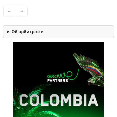
←
→
Об арбитраже