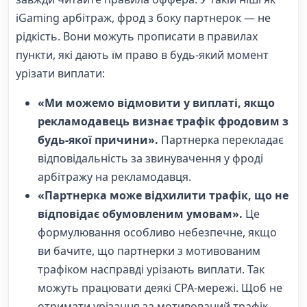
iGaming арбітраж, фрод з боку партнерок — не
рідкість. Вони можуть прописати в правилах
пункти, які дають їм право в будь-який момент
урізати виплати:
«Ми можемо відмовити у виплаті, якщо
рекламодавець визнає трафік фродовим з
будь-якої причини».
Партнерка перекладає
відповідальність за звинувачення у фроді
арбітражу на рекламодавця.
«Партнерка може відхилити трафік, що не
відповідає обумовленим умовам».
Це
формулювання особливо небезпечне, якщо
ви бачите, що партнерки з мотивованим
трафіком насправді урізають виплати. Так
можуть працювати деякі CPA-мережі. Щоб не
отримати урізання за мотивований трафік,