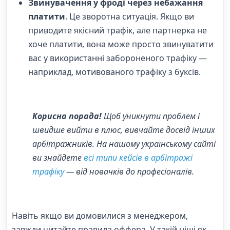
Звинувачення у фроді через небажання
платити
. Це зворотна ситуація. Якщо ви
приводите якісний трафік, але партнерка не
хоче платити, вона може просто звинуватити
вас у використанні забороненого трафіку —
наприклад, мотивованого трафіку з буксів.
Корисна порада!
Щоб уникнути проблем і
швидше вийти в плюс, вивчайте досвід інших
арбітражників. На нашому українському сайті
ви знайдете
всі типи кейсів в арбітражі
трафіку
— від новачків до професіоналів.
Навіть якщо ви домовилися з менеджером,
завжди читайте правила оффера. У такій ніші як