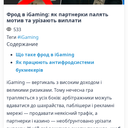
Фрод в iGaming: як партнерки палять
мотив та урізають виплати
533
Теги
#iGaming
Содержание
Що таке фрод в iGaming
Як працюють антифродсистеми
букмекерів
iGaming — вертикаль з високим доходом і
великими ризиками. Тому нечесна гра
трапляється з усіх боків: арбітражники можуть
вдаватися до шахрайства, паблішери і рекламні
мережі — продавати неякісний трафік, а
партнерки і казино — необґрунтовано урізати