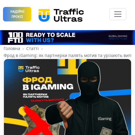
НАДІЙНІ
ПРОКСІ
Головна
Статті
Фрод в iGaming: як партнерки палять мотив та урізають випл