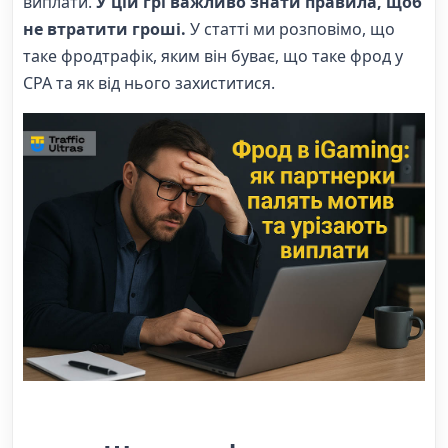
виплати.
У цій грі важливо знати правила, щоб
не втратити гроші.
У статті ми розповімо, що
таке фродтрафік, яким він буває, що таке фрод у
CPA та як від нього захиститися.