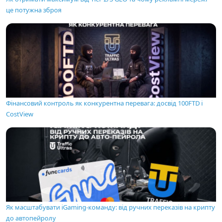
це потужна зброя
Фінансовий контроль як конкурентна перевага: досвід 100FTD і
CostView
Як масштабувати iGaming-команду: від ручних переказів на крипту
до автопейролу