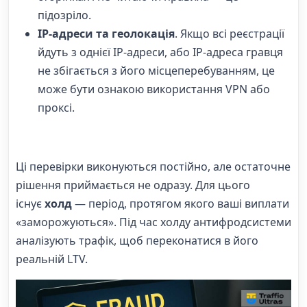
підозріло.
IP-адреси та геолокація
. Якщо всі реєстрації
йдуть з однієї IP-адреси, або IP-адреса гравця
не збігається з його місцеперебуванням, це
може бути ознакою використання VPN або
проксі.
Ці перевірки виконуються постійно, але остаточне
рішення приймається не одразу. Для цього
існує
холд
— період, протягом якого ваші виплати
«заморожуються». Під час холду антифродсистеми
аналізують трафік, щоб переконатися в його
реальній LTV.