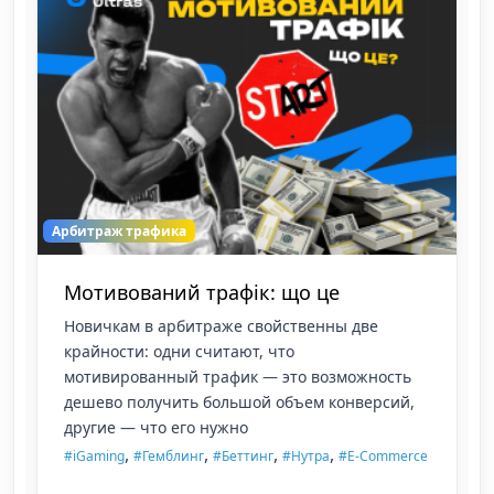
Арбитраж трафика
Що таке фрод в арбітражі
У той час, коли арбітражники постійно
шукають нові методи, як заробляти на
арбітражу трафіка, від фроду страждають усі:
рекламодавці, чесні афіліати, партнерські
мережі.
,
,
,
,
#iGaming
#Гемблинг
#Беттинг
#Нутра
#Кейс