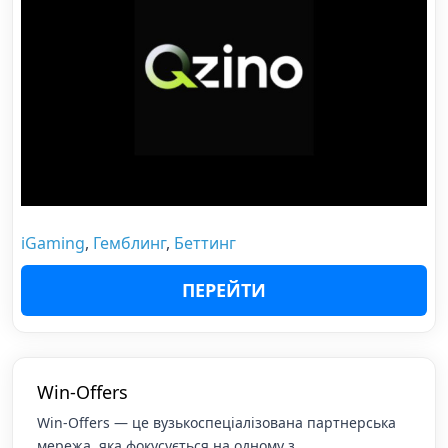
iGaming
,
Гемблинг
,
Беттинг
ПЕРЕЙТИ
Win-Offers
Win-Offers — це вузькоспеціалізована партнерська
мережа, яка фокусується на одному з