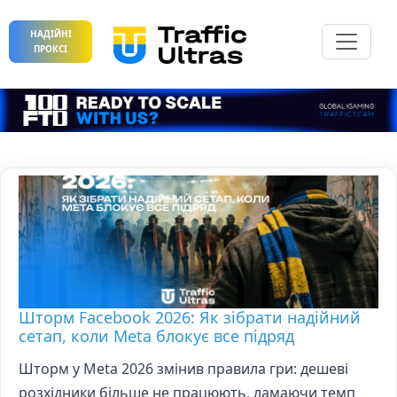
НАДІЙНІ
ПРОКСІ
Шторм Facebook 2026: Як зібрати надійний
сетап, коли Meta блокує все підряд
Шторм у Meta 2026 змінив правила гри: дешеві
розхідники більше не працюють, ламаючи темп