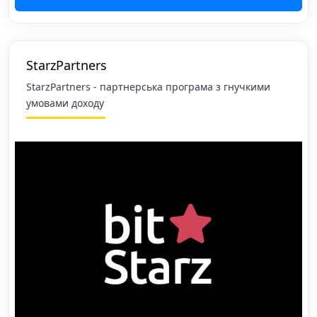
StarzPartners
StarzPartners - партнерська програма з гнучкими
умовами доходу