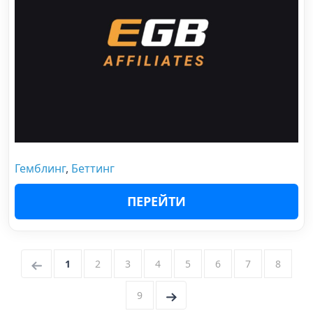
Гемблинг
,
Беттинг
ПЕРЕЙТИ
←
1
2
3
4
5
6
7
8
9
→