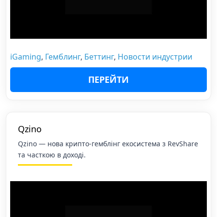
iGaming
,
Гемблинг
,
Беттинг
,
Новости индустрии
ПЕРЕЙТИ
Qzino
Qzino — нова крипто-гемблінг екосистема з RevShare
та часткою в доході.