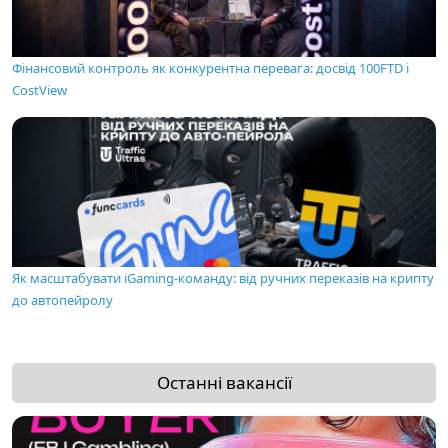
Фінансовий контроль як конкурентна перевага: досвід 100FTD і
CostView
Як масштабувати iGaming-команду: від ручних переказів на крипту
до автопейролу
Останні вакансії