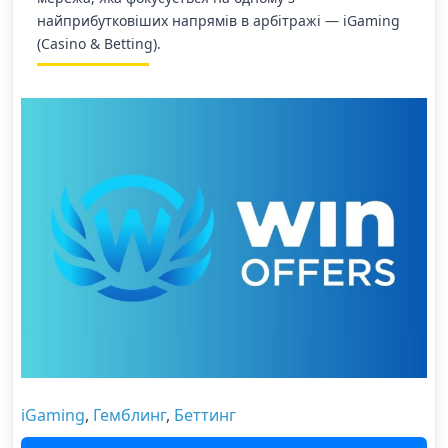
найприбутковіших напрямів в арбітражі — iGaming
(Casino & Betting).
iGaming
,
Гемблинг
,
Беттинг