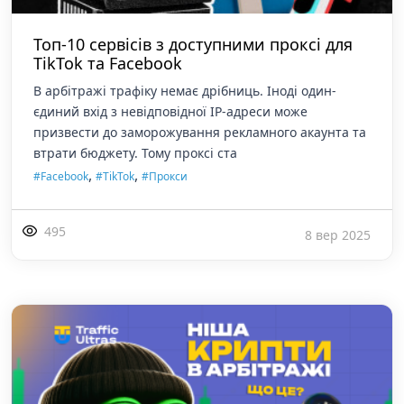
Топ-10 сервісів з доступними проксі для
TikTok та Facebook
В арбітражі трафіку немає дрібниць. Іноді один-
єдиний вхід з невідповідної IP-адреси може
призвести до заморожування рекламного акаунта та
втрати бюджету. Тому проксі ста
,
,
#Facebook
#TikTok
#Прокси
495
8 вер 2025