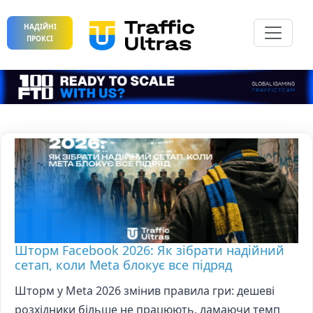
НАДІЙНІ
ПРОКСІ
Шторм Facebook 2026: Як зібрати надійний
сетап, коли Meta блокує все підряд
Шторм у Meta 2026 змінив правила гри: дешеві
розхідники більше не працюють, ламаючи темп