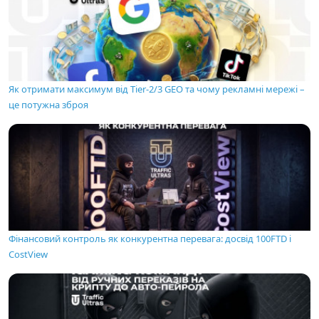
Як отримати максимум від Tier-2/3 GEO та чому рекламні мережі –
це потужна зброя
Фінансовий контроль як конкурентна перевага: досвід 100FTD і
CostView