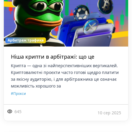
Арбитраж трафика
Ніша крипти в арбітражі: що це
Крипта — одна зі найперспективніших вертикалей.
Криптовалютні проєкти часто готові щедро платити
за якісну аудиторію, і для арбітражника це означає
можливість хорошого за
#Прокси
645
10 сер 2025