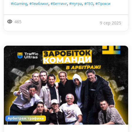
,
,
,
,
,
#iGaming
#Гемблинг
#Беттинг
#Нутра
#ГЕО
#Прокси
465
9 сер 2025
Арбитраж трафика