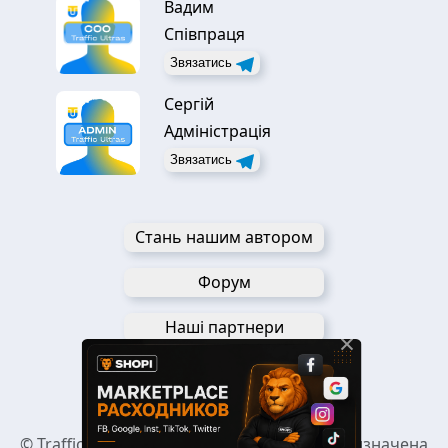
Вадим
Співпраця
Звязатись
Сергій
Адміністрація
Звязатись
Стань нашим автором
Форум
Наші партнери
×
Наші Telegram чати
© Traffic Ultras. Уся інформація на сайті призначена