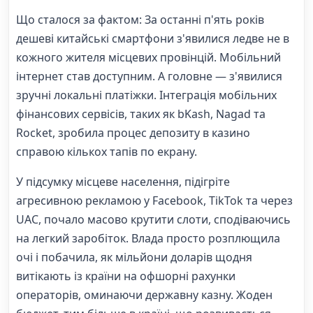
Що сталося за фактом: За останні п'ять років
дешеві китайські смартфони з'явилися ледве не в
кожного жителя місцевих провінцій. Мобільний
інтернет став доступним. А головне — з'явилися
зручні локальні платіжки. Інтеграція мобільних
фінансових сервісів, таких як bKash, Nagad та
Rocket, зробила процес депозиту в казино
справою кількох тапів по екрану.
У підсумку місцеве населення, підігріте
агресивною рекламою у Facebook, TikTok та через
UAC, почало масово крутити слоти, сподіваючись
на легкий заробіток. Влада просто розплющила
очі і побачила, як мільйони доларів щодня
витікають із країни на офшорні рахунки
операторів, оминаючи державну казну. Жоден