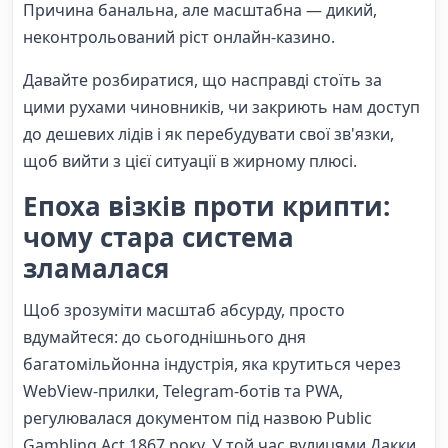
Причина банальна, але масштабна — дикий,
неконтрольований ріст онлайн-казино.
Давайте розбиратися, що насправді стоїть за
цими рухами чиновників, чи закриють нам доступ
до дешевих лідів і як перебудувати свої зв'язки,
щоб вийти з цієї ситуації в жирному плюсі.
Епоха візків проти крипти:
чому стара система
зламалася
Щоб зрозуміти масштаб абсурду, просто
вдумайтеся: до сьогоднішнього дня
багатомільйонна індустрія, яка крутиться через
WebView-прилки, Telegram-ботів та PWA,
регулювалася документом під назвою Public
Gambling Act 1867 року. У той час вулицями Дакки