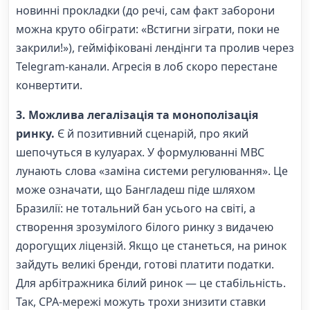
новинні прокладки (до речі, сам факт заборони
можна круто обіграти: «Встигни зіграти, поки не
закрили!»), гейміфіковані лендінги та пролив через
Telegram-канали. Агресія в лоб скоро перестане
конвертити.
3. Можлива легалізація та монополізація
ринку.
Є й позитивний сценарій, про який
шепочуться в кулуарах. У формулюванні МВС
лунають слова «заміна системи регулювання». Це
може означати, що Бангладеш піде шляхом
Бразилії: не тотальний бан усього на світі, а
створення зрозумілого білого ринку з видачею
дорогущих ліцензій. Якщо це станеться, на ринок
зайдуть великі бренди, готові платити податки.
Для арбітражника білий ринок — це стабільність.
Так, CPA-мережі можуть трохи знизити ставки