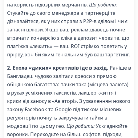
на користь підозрілих мерчантів.
Що робити:
Стукайте до свого менеджера в партнерці та
дізнавайтеся, як у них справи з P2P-відділом і чи є
запасні шлюзи. Якщо ваш рекламодавець почне
втрачати конверсію з кліка в депозит через те, що
платіжка «лежить» — ваш ROI стрімко полетить у
прірву, хоч би яким геніальним був ваш таргетинг.
2. Епоха «диких» креативів іде в захід.
Раніше в
Бангладеш чудово залітали креоси з прямою
обіцянкою багатства: пачки така (місцева валюта)
в руках усміхнених таксистів, лакшері-життя і
крики від заносу в «Авіаторі». З ухваленням нового
закону Facebook та Google під тиском місцевих
регуляторів почнуть закручувати гайки в
модерації по цьому гео.
Що робити:
Ускладнюйте
воронки. Переходьте на більш софтові підходи,