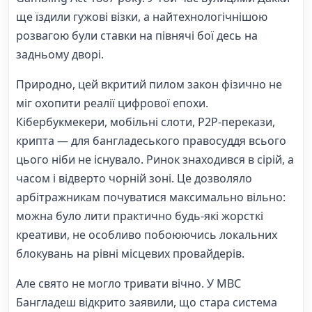
ще їздили гужові візки, а найтехнологічнішою
розвагою були ставки на півнячі бої десь на
задньому дворі.
Природно, цей вкритий пилом закон фізично не
міг охопити реалії цифрової епохи.
Кібербукмекери, мобільні слоти, P2P-перекази,
крипта — для бангладеського правосуддя всього
цього ніби не існувало. Ринок знаходився в сірій, а
часом і відверто чорній зоні. Це дозволяло
арбітражникам почуватися максимально вільно:
можна було лити практично будь-які жорсткі
креативи, не особливо побоюючись локальних
блокувань на рівні місцевих провайдерів.
Але свято не могло тривати вічно. У МВС
Бангладеш відкрито заявили, що стара система