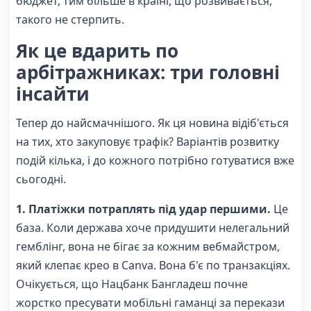
бюджет, тим більше в країні, що розвивається,
такого не стерпить.
Як це вдарить по
арбітражниках: три головні
інсайти
Тепер до найсмачнішого. Як ця новина відіб'ється
на тих, хто закуповує трафік? Варіантів розвитку
подій кілька, і до кожного потрібно готуватися вже
сьогодні.
1. Платіжки потраплять під удар першими.
Це
база. Коли держава хоче придушити нелегальний
гемблінг, вона не бігає за кожним вебмайстром,
який клепає крео в Canva. Вона б'є по транзакціях.
Очікується, що Нацбанк Бангладеш почне
жорстко пресувати мобільні гаманці за перекази