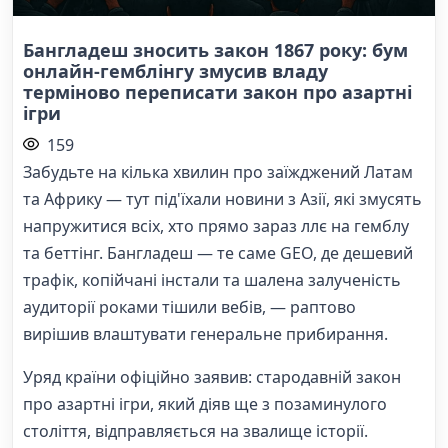
Бангладеш зносить закон 1867 року: бум
онлайн-гемблінгу змусив владу
терміново переписати закон про азартні
ігри
159
Забудьте на кілька хвилин про заїжджений Латам
та Африку — тут під'їхали новини з Азії, які змусять
напружитися всіх, хто прямо зараз ллє на гемблу
та беттінг. Бангладеш — те саме GEO, де дешевий
трафік, копійчані інстали та шалена залученість
аудиторії роками тішили вебів, — раптово
вирішив влаштувати генеральне прибирання.
Уряд країни офіційно заявив: стародавній закон
про азартні ігри, який діяв ще з позаминулого
століття, відправляється на звалище історії.