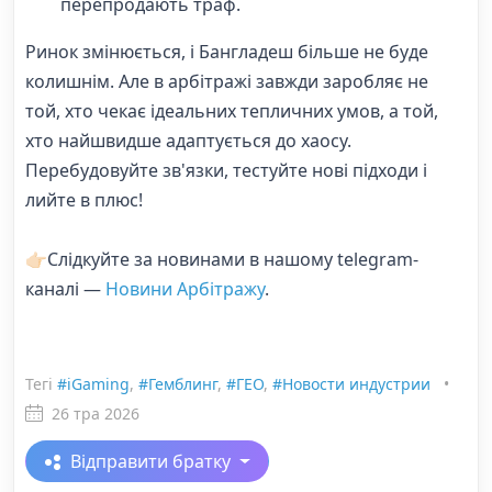
перепродають траф.
Ринок змінюється, і Бангладеш більше не буде
колишнім. Але в арбітражі завжди заробляє не
той, хто чекає ідеальних тепличних умов, а той,
хто найшвидше адаптується до хаосу.
Перебудовуйте зв'язки, тестуйте нові підходи і
лийте в плюс!
👉🏻Слідкуйте за новинами в нашому telegram-
каналі —
Новини Арбітражу
.
Тегі
#iGaming
,
#Гемблинг
,
#ГЕО
,
#Новости индустрии
•
26 тра 2026
Відправити братку