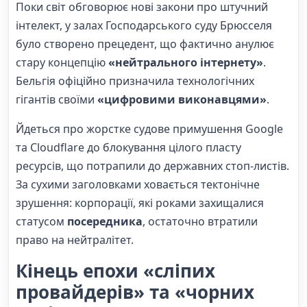
Поки світ обговорює нові закони про штучний
інтелект, у залах Господарського суду Брюсселя
було створено прецедент, що фактично анулює
стару концепцію
«нейтрального інтернету»
.
Бельгія офіційно призначила технологічних
гігантів своїми
«цифровими виконавцями»
.
Йдеться про жорстке судове примушення Google
та Cloudflare до блокування цілого пласту
ресурсів, що потрапили до державних стоп-листів.
За сухими заголовками ховається тектонічне
зрушення: корпорації, які роками захищалися
статусом
посередника
, остаточно втратили
право на нейтралітет.
Кінець епохи «сліпих
провайдерів» та «чорних