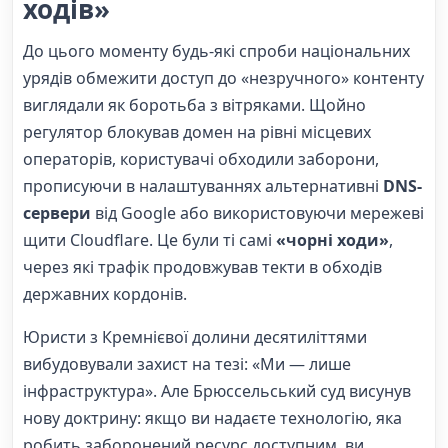
ходів»
До цього моменту будь-які спроби національних
урядів обмежити доступ до «незручного» контенту
виглядали як боротьба з вітряками. Щойно
регулятор блокував домен на рівні місцевих
операторів, користувачі обходили заборони,
прописуючи в налаштуваннях альтернативні
DNS-
сервери
від Google або використовуючи мережеві
щити Cloudflare. Це були ті самі
«чорні ходи»
,
через які трафік продовжував текти в обходів
державних кордонів.
Юристи з Кремнієвої долини десятиліттями
вибудовували захист на тезі: «Ми — лише
інфраструктура». Але Брюссельський суд висунув
нову доктрину: якщо ви надаєте технологію, яка
робить заборонений ресурс доступним, ви