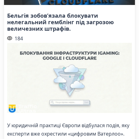
Бельгія зобов’язала блокувати
нелегальний гемблінг під загрозою
величезних штрафів.
184
У юридичній практиці Європи відбулася подія, яку
експерти вже охрестили «цифровим Ватерлоо».