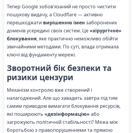
Тепер Google зобов'язаний не просто чистити
пошукову видачу, а Cloudflare — активно
перешкоджати
вирішенню імен
заборонених
доменів усередині своїх систем. Це
«хірургічне»
блокування
, яке практично неможливо обійти
звичайними методами. По суті, влада отримала
ключі від фундаменту мережі.
Зворотний бік безпеки та
ризики цензури
Механізм контролю вже створений і
налагоджений. Але що завадить завтра під тим
самим приводом вимагати блокування ресурсів,
які поширюють
«дезінформацію»
або
загрожують політичній стабільності? Межа між
боротьбою з правопорушеннями та прямою