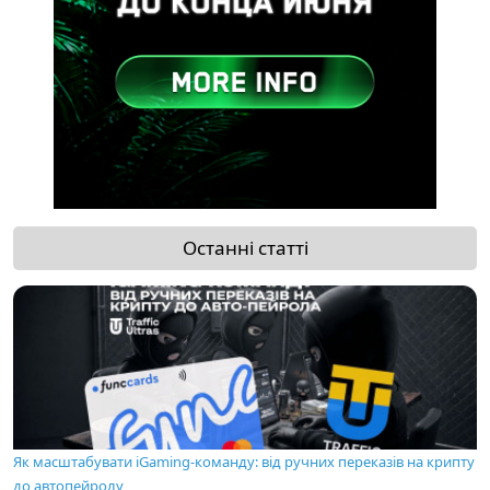
Останні статті
Як масштабувати iGaming-команду: від ручних переказів на крипту
до автопейролу