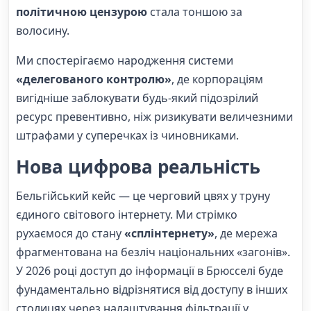
політичною цензурою
стала тоншою за
волосину.
Ми спостерігаємо народження системи
«делегованого контролю»
, де корпораціям
вигідніше заблокувати будь-який підозрілий
ресурс превентивно, ніж ризикувати величезними
штрафами у суперечках із чиновниками.
Нова цифрова реальність
Бельгійський кейс — це черговий цвях у труну
єдиного світового інтернету. Ми стрімко
рухаємося до стану
«сплінтернету»
, де мережа
фрагментована на безліч національних «загонів».
У 2026 році доступ до інформації в Брюсселі буде
фундаментально відрізнятися від доступу в інших
столицях через налаштування фільтрації у