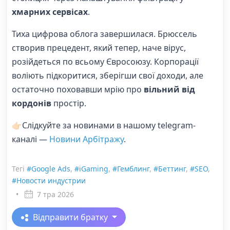
хмарних сервісах
.
Тиха цифрова облога завершилася. Брюссель
створив прецедент, який тепер, наче вірус,
розійдеться по всьому Євросоюзу. Корпорації
воліють підкоритися, зберігши свої доходи, але
остаточно поховавши мрію про
вільний від
кордонів
простір.
👉🏻Слідкуйте за новинами в нашому telegram-
каналі —
Новини Арбітражу
.
Тегі
#Google Ads
,
#iGaming
,
#Гемблинг
,
#Беттинг
,
#SEO
,
#Новости индустрии
•
7 тра 2026
Відправити братку