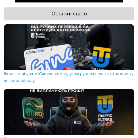
Останні статті
Як масштабувати iGaming-команду: від ручних переказів на крипту
до автопейролу