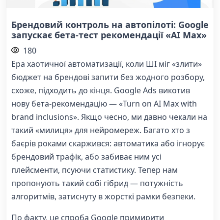
Брендовий контроль на автопілоті: Google
запускає бета-тест рекомендації «AI Max»
180
Ера хаотичної автоматизації, коли ШІ міг «злити»
бюджет на брендові запити без жодного розбору,
схоже, підходить до кінця. Google Ads викотив
нову бета-рекомендацію — «Turn on AI Max with
brand inclusions». Якщо чесно, ми давно чекали на
такий «милиця» для нейромереж. Багато хто з
баєрів роками скаржився: автоматика або ігнорує
брендовий трафік, або забиває ним усі
плейсменти, псуючи статистику. Тепер нам
пропонують такий собі гібрид — потужність
алгоритмів, затиснуту в жорсткі рамки безпеки.
По факту, це спроба Google примирити