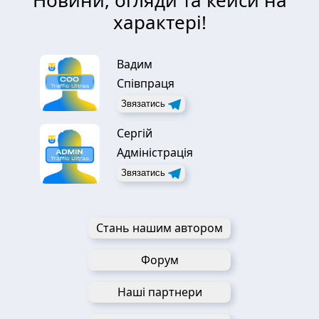
Новини, огляди та кейси на
характері!
Вадим
Співпраця
Звязатись
Сергій
Адміністрація
Звязатись
Стань нашим автором
Форум
Наші партнери