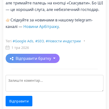
але тримайте палець на кнопці «Скасувати». Бо ШІ
— це хороший слуга, але небезпечний господар.
👉🏻Слідкуйте за новинами в нашому telegram-
каналі —
Новини Арбітражу
.
Тегі
#Google Ads
,
#SEO
,
#Новости индустрии
•
1 тра 2026
Відправити братку
Відправити