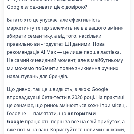
Google зловживати цією довірою?
Багато хто це упускає, але ефективність
маркетингу тепер залежить не від вашого вміння
збирати семантику, а від того, наскільки
правильно ви «годуєте» ШІ даними. Нова
рекомендація AI Max — це лише перша ластівка.
Не самий очевидний момент, але в майбутньому
ми можемо побачити повне зникнення ручних
налаштувань для брендів.
Що дивно, так це швидкість, з якою Google
впроваджує ці бета-тести в 2026 році. На практиці
це означає, що ринок змінюється кожні три місяці.
Головне — пам’ятати, що
алгоритми
Google
працюють перш за все на свій прибуток, а
вже потім на ваш. Користуйтеся новими фішками,