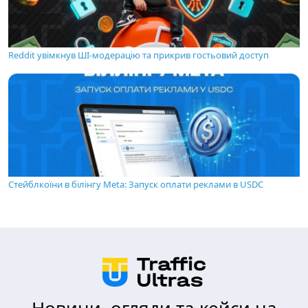
Reddit увімкнув ШІ-модерацію та прикрив гостьовий доступ
Стейблкоїни в білінгу Meta: Запуск оплати реклами в USDC