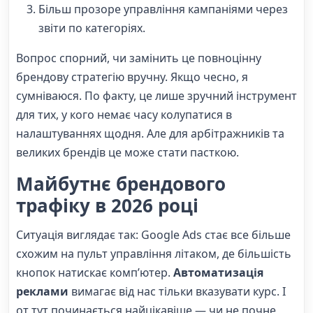
Більш прозоре управління кампаніями через
звіти по категоріях.
Вопрос спорний, чи замінить це повноцінну
брендову стратегію вручну. Якщо чесно, я
сумніваюся. По факту, це лише зручний інструмент
для тих, у кого немає часу колупатися в
налаштуваннях щодня. Але для арбітражників та
великих брендів це може стати пасткою.
Майбутнє брендового
трафіку в 2026 році
Ситуація виглядає так: Google Ads стає все більше
схожим на пульт управління літаком, де більшість
кнопок натискає комп’ютер.
Автоматизація
реклами
вимагає від нас тільки вказувати курс. І
от тут починається найцікавіше — чи не почне