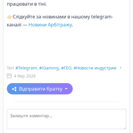
працювати в тіні.
👉🏻Слідкуйте за новинами в нашому telegram-
каналі —
Новини Арбітражу
.
Тегі
#Telegram
,
#iGaming
,
#ГЕО
,
#Новости индустрии
•
4 бер 2026
Відправити братку