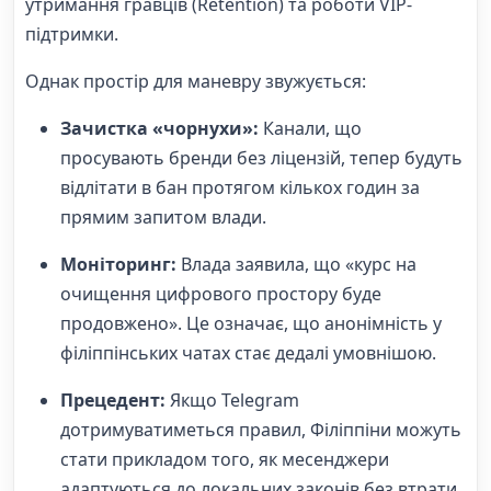
утримання гравців (Retention) та роботи VIP-
підтримки.
Однак простір для маневру звужується:
Зачистка «чорнухи»:
Канали, що
просувають бренди без ліцензій, тепер будуть
відлітати в бан протягом кількох годин за
прямим запитом влади.
Моніторинг:
Влада заявила, що «курс на
очищення цифрового простору буде
продовжено». Це означає, що анонімність у
філіппінських чатах стає дедалі умовнішою.
Прецедент:
Якщо Telegram
дотримуватиметься правил, Філіппіни можуть
стати прикладом того, як месенджери
адаптуються до локальних законів без втрати