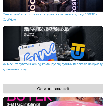
Фінансовий контроль як конкурентна перевага: досвід 100FTD і
CostView
Як масштабувати iGaming-команду: від ручних переказів на крипту
до автопейролу
Останні вакансії