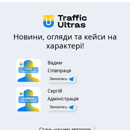
Новини, огляди та кейси на
характері!
Вадим
Співпраця
Звязатись
Сергій
Адміністрація
Звязатись
Стань нашим автором