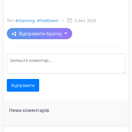
Тегі
#iGaming
,
#Гемблинг
•
3 лют 2026
Відправити братку
Відправити
Нема коментарів