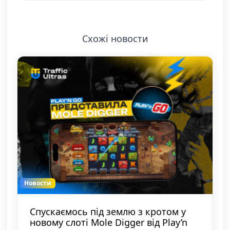
Схожі новости
Новости
Pragmatic Play викотили The Dog
House Megaways 1000 із шаленим