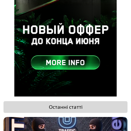
Останні статті