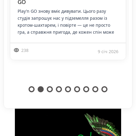
множником x25 000
В гемблінг-ком’юніті назріває не просто галас,
а справжній тектонічний зсув. Схоже, хлопці з
Pragmatic Play вирішили остаточно добити
конкурентів і офіційно анонсували че
157
30 чер 2026