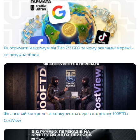
Як отримати максимум від Tier-2/3 GEO та чому рекламні мережі –
це потужна зброя
Фінансовий контроль як конкурентна перевага: досвід 100FTD і
CostView