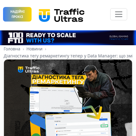
НАДІЙНІ
ПРОКСІ
Головна
Новини
Діагностика тегу ремаркетингу тепер у Data Manager: що змін