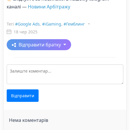
каналі —
Новини Арбітражу
Тегі
#Google Ads
,
#iGaming
,
#Гемблинг
•
18 чер 2025
Відправити братку
Відправити
Нема коментарів