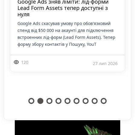
Google Ads оновив правила: за
помилки нейромереж тепер
повністю відповідають баєри
Google офіційно ввів у дію нові Умови
рекламної програми (Google's Advertising
Program Terms). Це масштабний апдейт
користувацької угоди, якого не було з квітня
2018 року
151
1 лип 2026