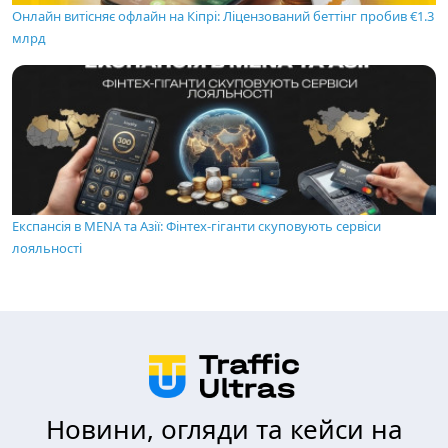
Онлайн витісняє офлайн на Кіпрі: Ліцензований беттінг пробив €1.3
млрд
Експансія в MENA та Азії: Фінтех-гіганти скуповують сервіси
лояльності
Новини, огляди та кейси на