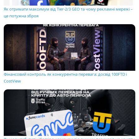
Як отримати максимум від Tier-2/3 GEO та чому рекламні мережі –
це потужна зброя
Фінансовий контроль як конкурентна перевага: досвід 100FTD і
CostView