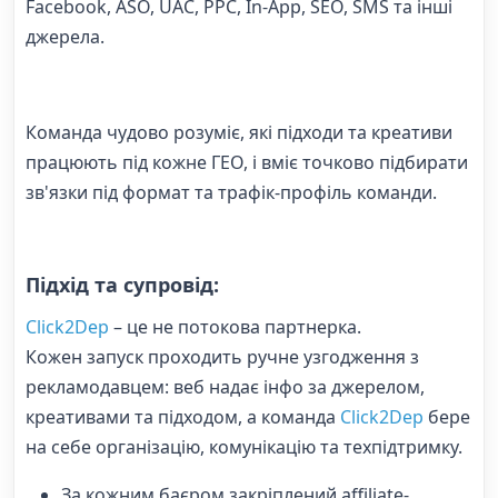
Facebook, ASO, UAC, PPC, In-App, SEO, SMS та інші
джерела.
Команда чудово розуміє, які підходи та креативи
працюють під кожне ГЕО, і вміє точково підбирати
зв'язки під формат та трафік-профіль команди.
Підхід та супровід:
Click2Dep
– це не потокова партнерка.
Кожен запуск проходить ручне узгодження з
рекламодавцем: веб надає інфо за джерелом,
креативами та підходом, а команда
Click2Dep
бере
на себе організацію, комунікацію та техпідтримку.
За кожним баєром закріплений affiliate-