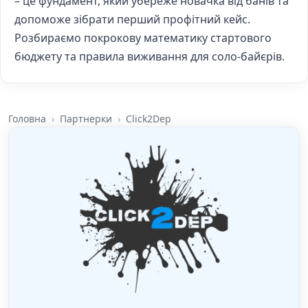
– це фундамент, який убереже новачка від банів та
допоможе зібрати перший профітний кейс.
Розбираємо покрокову математику стартового
бюджету та правила виживання для соло-байєрів.
Головна
Партнерки
Click2Dep