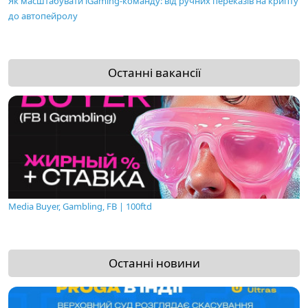
Як масштабувати iGaming-команду: від ручних переказів на крипту
до автопейролу
Останні вакансії
Media Buyer, Gambling, FB | 100ftd
Останні новини