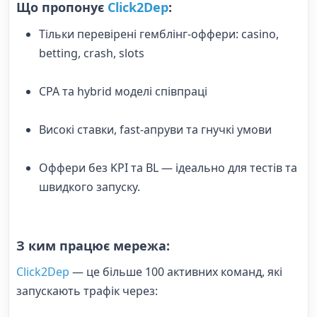
Що пропонує
Click2Dep
:
Тільки перевірені гемблінг-оффери: casino,
betting, crash, slots
CPA та hybrid моделі співпраці
Високі ставки, fast-апруви та гнучкі умови
Оффери без KPI та BL — ідеально для тестів та
швидкого запуску.
З ким працює мережа:
Click2Dep
— це більше 100 активних команд, які
запускають трафік через: