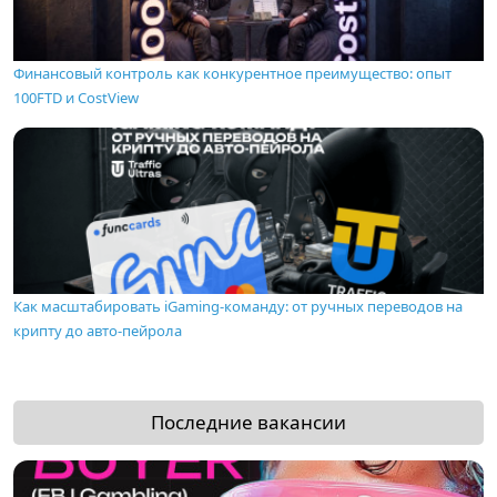
Финансовый контроль как конкурентное преимущество: опыт
100FTD и CostView
Как масштабировать iGaming-команду: от ручных переводов на
крипту до авто-пейрола
Последние вакансии