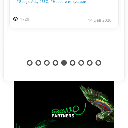
,
,
#Google Ads
#SEO
#Новости индустрии
1728
14 фев 2026