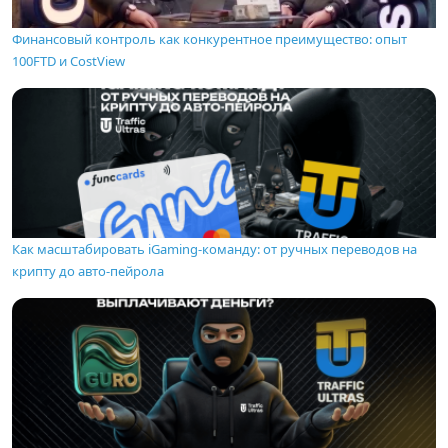
Финансовый контроль как конкурентное преимущество: опыт
100FTD и CostView
Как масштабировать iGaming-команду: от ручных переводов на
крипту до авто-пейрола