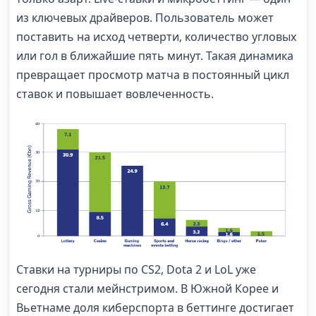
из ключевых драйверов. Пользователь может
поставить на исход четверти, количество угловых
или гол в ближайшие пять минут. Такая динамика
превращает просмотр матча в постоянный цикл
ставок и повышает вовлеченность.
Ставки на турниры по CS2, Dota 2 и LoL уже
сегодня стали мейнстримом. В Южной Корее и
Вьетнаме доля киберспорта в беттинге достигает