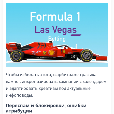
Чтобы избежать этого, в арбитраже трафика
важно синхронизировать кампании с календарем
и адаптировать креативы под актуальные
инфоповоды.
Переспам и блокировки, ошибки
атрибуции