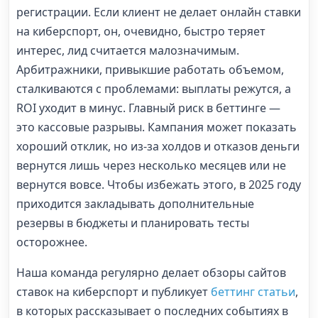
регистрации. Если клиент не делает онлайн ставки
на киберспорт, он, очевидно, быстро теряет
интерес, лид считается малозначимым.
Арбитражники, привыкшие работать объемом,
сталкиваются с проблемами: выплаты режутся, а
ROI уходит в минус. Главный риск в беттинге —
это кассовые разрывы. Кампания может показать
хороший отклик, но из-за холдов и отказов деньги
вернутся лишь через несколько месяцев или не
вернутся вовсе. Чтобы избежать этого, в 2025 году
приходится закладывать дополнительные
резервы в бюджеты и планировать тесты
осторожнее.
Наша команда регулярно делает обзоры сайтов
ставок на киберспорт и публикует
беттинг статьи
,
в которых рассказывает о последних событиях в