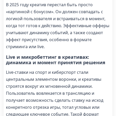
В 2025 году креатив перестал быть просто
«картинкой с бонусом». Он должен совпадать с
логикой пользователя и встраиваться в момент,
когда тот готов к действию. Эффективные офферы
учитывают динамику событий, а также создают
эффект присутствия, особенно в формате
стриминга или live.
Live и микробеттинг в креативах:
динамика и момент принятия решения
Live-ставки на спорт и киберспорт стали
центральным элементом воронки, и креативы
строятся вокруг их мгновенной динамики.
Пользователь вовлекается в трансляцию и
получает возможность сделать ставку на исход
конкретного отрезка игры, тотал угловых или
следующее ключевое событие. Такой формат