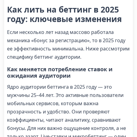
Как лить на беттинг в 2025
году: ключевые изменения
Если несколько лет назад массово работала
механика «бонус за регистрацию», то в 2025 году
ее эффективность минимальна. Ниже рассмотрим
специфику беттинг аудитории.
Как меняется потребление ставок и
ожидания аудитории
Ядро аудитории беттинга в 2025 году — это
мужчины 25–44 лет. Это активные пользователи
мобильных сервисов, которым важна
прозрачность и удобство. Они проверяют
коэффициенты, читают аналитику, сравнивают
бонусы. Для них важно ощущение контроля, а не
только азарт. Live-ставки и микробеттинг — один