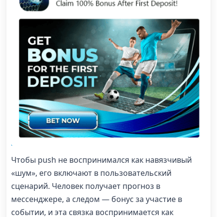
Чтобы push не воспринимался как навязчивый
«шум», его включают в пользовательский
сценарий. Человек получает прогноз в
мессенджере, а следом — бонус за участие в
событии, и эта связка воспринимается как