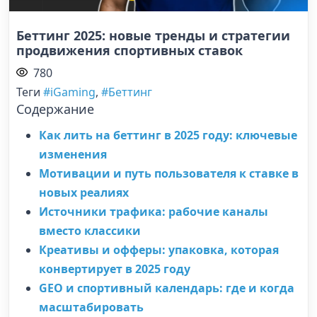
Беттинг 2025: новые тренды и стратегии
продвижения спортивных ставок
780
Теги
#iGaming
,
#Беттинг
Содержание
Как лить на беттинг в 2025 году: ключевые
изменения
Мотивации и путь пользователя к ставке в
новых реалиях
Источники трафика: рабочие каналы
вместо классики
Креативы и офферы: упаковка, которая
конвертирует в 2025 году
GEO и спортивный календарь: где и когда
масштабировать