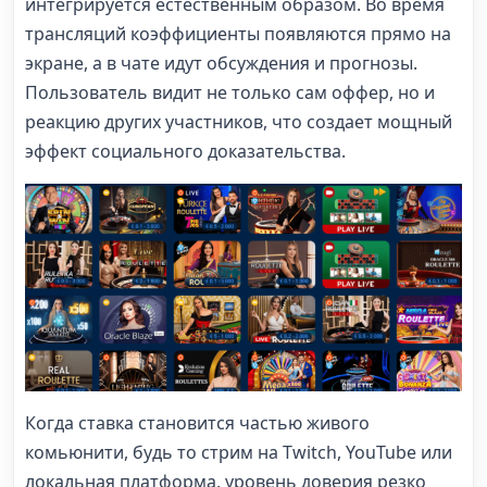
интегрируется естественным образом. Во время
трансляций коэффициенты появляются прямо на
экране, а в чате идут обсуждения и прогнозы.
Пользователь видит не только сам оффер, но и
реакцию других участников, что создает мощный
эффект социального доказательства.
Когда ставка становится частью живого
комьюнити, будь то стрим на Twitch, YouTube или
локальная платформа, уровень доверия резко