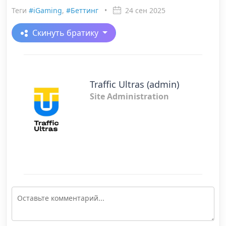
Теги
#iGaming
,
#Беттинг
•
24 сен 2025
Скинуть братику
Traffic Ultras (admin)
Site Administration