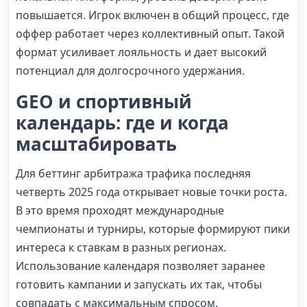
повышается. Игрок включен в общий процесс, где
оффер работает через коллективный опыт. Такой
формат усиливает лояльность и дает высокий
потенциал для долгосрочного удержания.
GEO и спортивный
календарь: где и когда
масштабировать
Для беттинг арбитража трафика последняя
четверть 2025 года открывает новые точки роста.
В это время проходят международные
чемпионаты и турниры, которые формируют пики
интереса к ставкам в разных регионах.
Использование календаря позволяет заранее
готовить кампании и запускать их так, чтобы
совпадать с максимальным спросом.