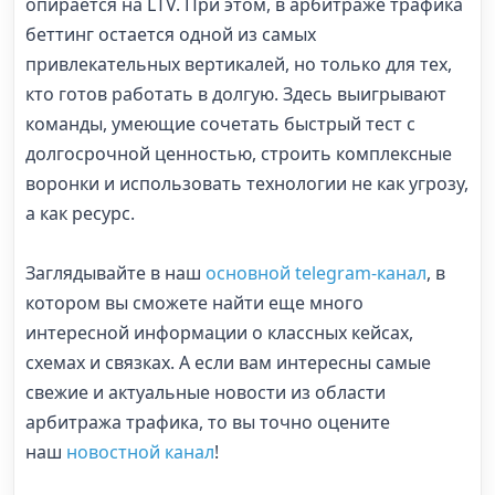
опирается на LTV. При этом, в арбитраже трафика
беттинг остается одной из самых
привлекательных вертикалей, но только для тех,
кто готов работать в долгую. Здесь выигрывают
команды, умеющие сочетать быстрый тест с
долгосрочной ценностью, строить комплексные
воронки и использовать технологии не как угрозу,
а как ресурс.
Заглядывайте в наш
основной telegram-канал
, в
котором вы сможете найти еще много
интересной информации о классных кейсах,
схемах и связках. А если вам интересны самые
свежие и актуальные новости из области
арбитража трафика, то вы точно оцените
наш
новостной канал
!