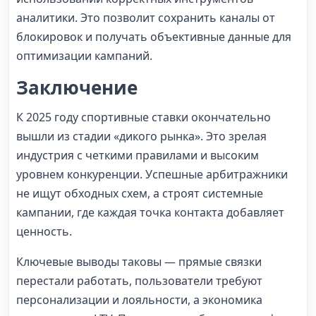
аналитики. Это позволит сохранить каналы от
блокировок и получать объективные данные для
оптимизации кампаний.
Заключение
К 2025 году спортивные ставки окончательно
вышли из стадии «дикого рынка». Это зрелая
индустрия с четкими правилами и высоким
уровнем конкуренции. Успешные арбитражники
не ищут обходных схем, а строят системные
кампании, где каждая точка контакта добавляет
ценность.
Ключевые выводы таковы — прямые связки
перестали работать, пользователи требуют
персонализации и лояльности, а экономика