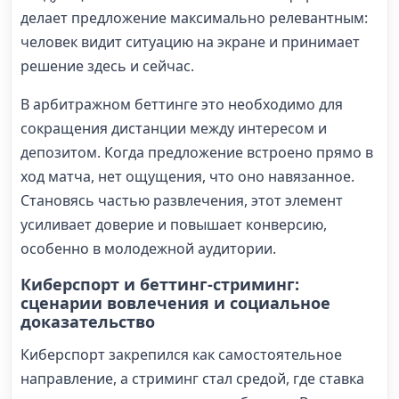
делает предложение максимально релевантным:
человек видит ситуацию на экране и принимает
решение здесь и сейчас.
В арбитражном беттинге это необходимо для
сокращения дистанции между интересом и
депозитом. Когда предложение встроено прямо в
ход матча, нет ощущения, что оно навязанное.
Становясь частью развлечения, этот элемент
усиливает доверие и повышает конверсию,
особенно в молодежной аудитории.
Киберспорт и беттинг-стриминг:
сценарии вовлечения и социальное
доказательство
Киберспорт закрепился как самостоятельное
направление, а стриминг стал средой, где ставка