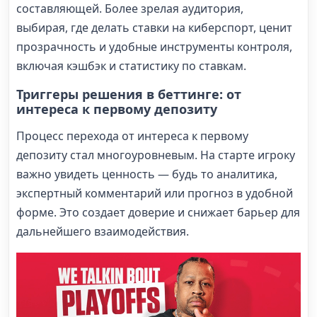
составляющей. Более зрелая аудитория,
выбирая, где делать ставки на киберспорт, ценит
прозрачность и удобные инструменты контроля,
включая кэшбэк и статистику по ставкам.
Триггеры решения в беттинге: от
интереса к первому депозиту
Процесс перехода от интереса к первому
депозиту стал многоуровневым. На старте игроку
важно увидеть ценность — будь то аналитика,
экспертный комментарий или прогноз в удобной
форме. Это создает доверие и снижает барьер для
дальнейшего взаимодействия.