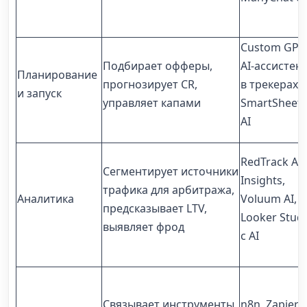
Custom GPT,
Подбирает офферы,
AI-ассистен
Планирование
прогнозирует CR,
в трекерах,
и запуск
управляет капами
SmartSheet 
AI
RedTrack AI
Сегментирует источники
Insights,
трафика для арбитража,
Аналитика
Voluum AI,
предсказывает LTV,
Looker Stud
выявляет фрод
с AI
Связывает инструменты,
n8n, Zapier,