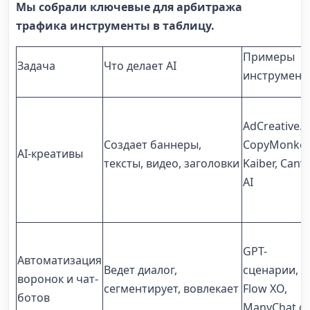
Мы собрали ключевые для арбитража
трафика инструменты в таблицу.
Примеры
Задача
Что делает AI
инструмент
AdCreative.ai
Создает баннеры,
CopyMonkey
AI-креативы
тексты, видео, заголовки
Kaiber, Canv
AI
GPT-
Автоматизация
Ведет диалог,
сценарии,
воронок и чат-
сегментирует, вовлекает
Flow XO,
ботов
ManyChat с 