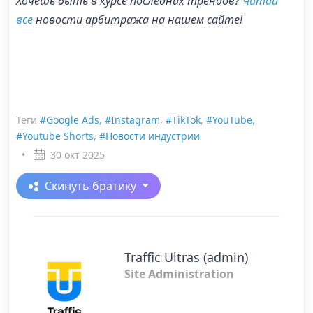
Хочешь быть в курсе последних трендов?
Читай
все
новости арбитража
на нашем сайте!
Теги
#Google Ads
,
#Instagram
,
#TikTok
,
#YouTube
,
#Youtube Shorts
,
#Новости индустрии
•
30 окт 2025
Скинуть братику
Traffic Ultras (admin)
Site Administration