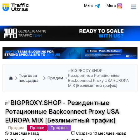
Мы в
Мы в
Ope
✅BIGPROXY.SHOP -
Торговая
Резидентные Ротационные
Продам
площадка
Backconnect Proxy USA EUROPA
MIX [Безлимитный трафик]
✅BIGPROXY.SHOP - Резидентные
Ротационные Backconnect Proxy USA
EUROPA MIX [Безлимитный трафик]
Продам
Прокси
Траффик
3 месяца назад
Создано 10 месяцев назад