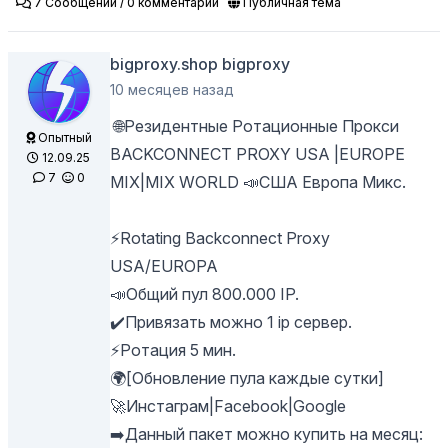
7 Сообщений / 0 комментарий
Публичная тема
bigproxy.shop bigproxy
10 месяцев назад
🌐Резидентные Ротационные Прокси
Опытный
BACKCONNECT PROXY USA |EUROPE
12.09.25
7
0
MIX|MIX WORLD 📣США Европа Микс.
⚡Rotating Backconnect Proxy
USA/EUROPA
📣Общий пул 800.000 IP.
✔️Привязать можно 1 ip сервер.
⚡️Ротация 5 мин.
🌍[Обновление пула каждые сутки]
🚀Инстаграм|Facebook|Google
➡️Данный пакет можно купить на месяц: