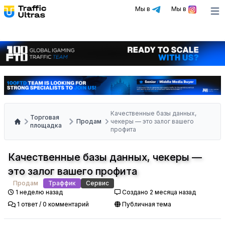
Мы в
Мы в
Ope
Качественные базы данных,
Торговая
Продам
чекеры — это залог вашего
площадка
профита
Качественные базы данных, чекеры —
это залог вашего профита
Продам
Траффик
Сервис
1 неделю назад
Создано 2 месяца назад
1 ответ / 0 комментарий
Публичная тема