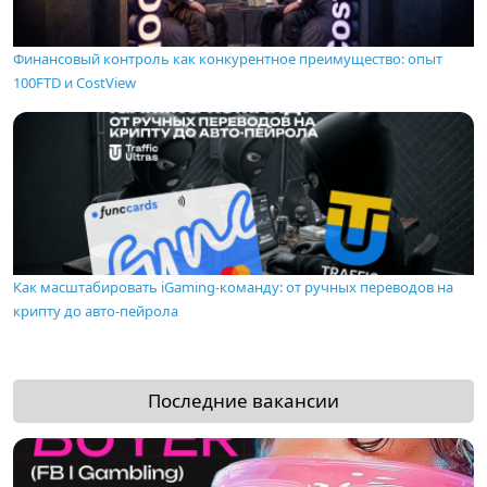
Финансовый контроль как конкурентное преимущество: опыт
100FTD и CostView
Как масштабировать iGaming-команду: от ручных переводов на
крипту до авто-пейрола
Последние вакансии