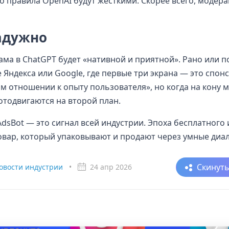
о правила OpenAI будут жесткими. Скорее всего, модера
радужно
лама в ChatGPT будет «нативной и приятной». Рано или 
е Яндекса или Google, где первые три экрана — это спон
ом отношении к опыту пользователя», но когда на кону
отодвигаются на второй план.
AdsBot — это сигнал всей индустрии. Эпоха бесплатного 
овар, который упаковывают и продают через умные диал
Скинут
овости индустрии
•
24 апр 2026