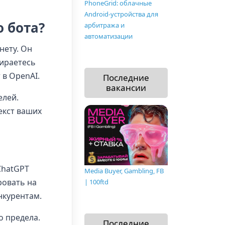
PhoneGrid: облачные
Android-устройства для
 бота?
арбитража и
автоматизации
нету. Он
бираетесь
 в OpenAI.
Последние
вакансии
елей.
екст ваших
ChatGPT
Media Buyer, Gambling, FB
ровать на
| 100ftd
нкурентам.
о предела.
Последние