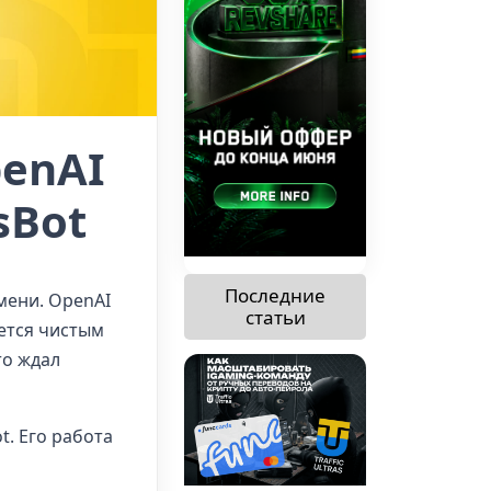
penAI
sBot
Последние
мени. OpenAI
статьи
нется чистым
то ждал
t. Его работа