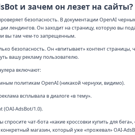
sBot и зачем он лезет на сайты?
 проверяет безопасность. В документации OpenAI черны
ции лендингов. Он заходит на страницу, которую вы под
 ли вы там чем-то запрещенным.
олько безопасность. Он «впитывает» контент страницы, 
нуть вашу рекламу пользователю.
аулера включают:
мным политикам OpenAI (никакой чернухи, видимо).
еклама всплывала в диалоге «в тему».
(OAI-AdsBot/1.0).
вы спросите чат-бота «какие кроссовки купить для бега»,
на конкретный магазин, который уже «прожевал» OAI-AdsB