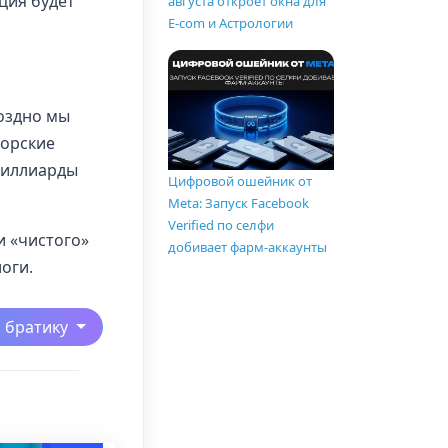
ция будет
августа откроет окна для
E-com и Астрологии
поздно мы
сорские
 миллиарды
Цифровой ошейник от
Meta: Запуск Facebook
Verified по селфи
и «чистого»
добивает фарм-аккаунты
оги.
ь братику