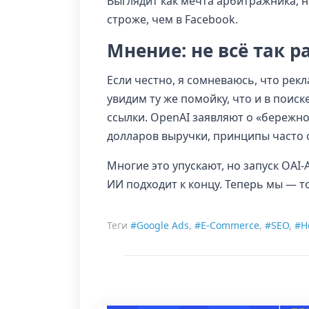
Выглядит как мечта арбитражника, н
строже, чем в Facebook.
Мнение: не всё так 
Если честно, я сомневаюсь, что рек
увидим ту же помойку, что и в поиск
ссылки. OpenAI заявляют о «бережн
долларов выручки, принципы часто 
Многие это упускают, но запуск OAI-
ИИ подходит к концу. Теперь мы — т
Теги
#Google Ads
,
#E-Commerce
,
#SEO
,
#Н