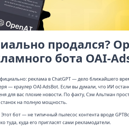
иально продался? O
кламного бота OAI-Ad
 официально: реклама в ChatGPT — дело ближайшего вре
ря — краулер OAI-AdsBot. Если вы думали, что ИИ оста
еня для вас плохие новости. По факту, Сэм Альтман прос
 станок на полную мощность.
 Этот бот — не типичный пылесос контента вроде GPTBo
о туда, куда его пригласят сами рекламодатели.