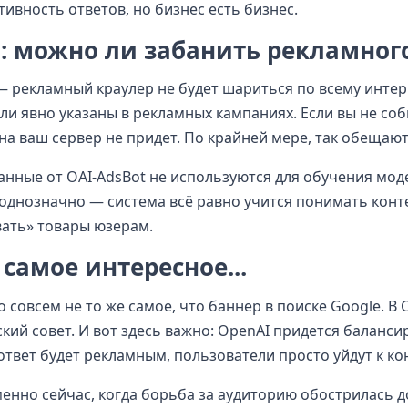
тивность ответов, но бизнес есть бизнес.
: можно ли забанить рекламного
— рекламный краулер не будет шариться по всему интер
ли явно указаны в рекламных кампаниях. Если вы не со
 на ваш сервер не придет. По крайней мере, так обещают
анные от OAI-AdsBot не используются для обучения мод
ак однозначно — система всё равно учится понимать конт
ать» товары юзерам.
 самое интересное...
 совсем не то же самое, что баннер в поиске Google. В 
кий совет. И вот здесь важно: OpenAI придется баланси
ответ будет рекламным, пользователи просто уйдут к ко
менно сейчас, когда борьба за аудиторию обострилась д