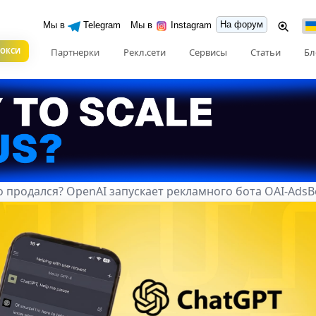
На форум
Мы в
Telegram
Мы в
Instagram
РОКСИ
Партнерки
Рекл.сети
Сервисы
Статьи
Бл
 продался? OpenAI запускает рекламного бота OAI-AdsB