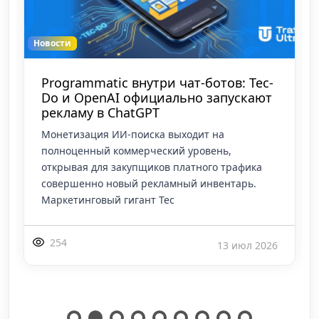
Новости
OpenAI выкатывает рекламу за
конверсии в ChatGPT
Рынок давно этого ждал, и вот лед тронулся.
Времена, когда нейросети были для
арбитражников исключительно инструментом
для генерации крео, написания текстов или
создания
378
1 июн 2026