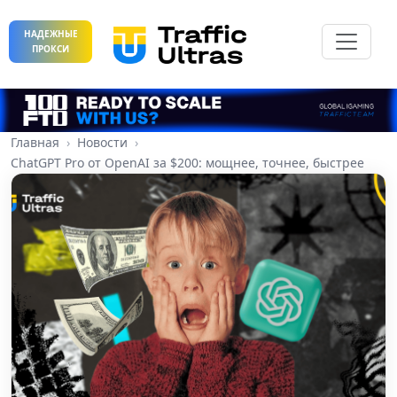
НАДЕЖНЫЕ
ПРОКСИ
Главная
Новости
ChatGPT Pro от OpenAI за $200: мощнее, точнее, быстрее