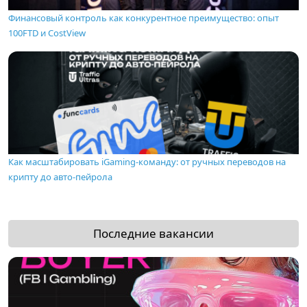
Финансовый контроль как конкурентное преимущество: опыт
100FTD и CostView
Как масштабировать iGaming-команду: от ручных переводов на
крипту до авто-пейрола
Последние вакансии