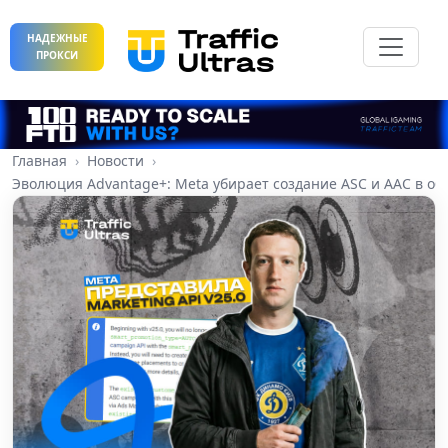
НАДЕЖНЫЕ
ПРОКСИ
Главная
Новости
Эволюция Advantage+: Meta убирает создание ASC и AAC в об