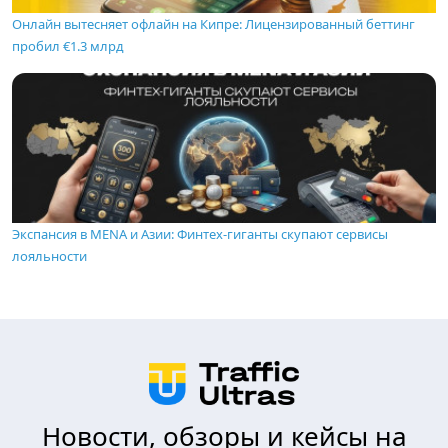
Онлайн вытесняет офлайн на Кипре: Лицензированный беттинг
пробил €1.3 млрд
Экспансия в MENA и Азии: Финтех-гиганты скупают сервисы
лояльности
Новости, обзоры и кейсы на