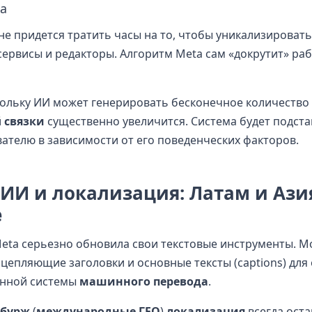
га
не придется тратить часы на то, чтобы уникализироват
сервисы и редакторы. Алгоритм Meta сам «докрутит» ра
кольку ИИ может генерировать бесконечное количество
й
связки
существенно увеличится. Система будет подста
ателю в зависимости от его поведенческих факторов.
 ИИ и локализация: Латам и Ази
е
eta серьезно обновила свои текстовые инструменты. 
цепляющие заголовки и основные тексты (captions) для
енной системы
машинного перевода
.
бурж
(
международные ГЕО
)
локализация
всегда оста