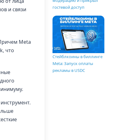
ю от лица
модерацию и прикрыл
гостевой доступ
ов и связи
 Причем Meta
k, что
Стейблкоины в биллинге
Meta: Запуск оплаты
рекламы в USDC
мные
одного
минимуму.
 инструмент.
ольше
жесткие