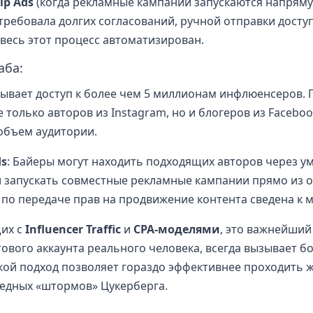
ip Ads
(когда рекламные кампании запускаются напряму
 требовала долгих согласований, ручной отправки доступ
весь этот процесс автоматизирован.
аба:
рывает доступ к более чем 5 миллионам инфлюенсеров.
е только авторов из Instagram, но и блогеров из Faceboo
объем аудитории.
ds
: Байеры могут находить подходящих авторов через у
 запускать совместные рекламные кампании прямо из 
 по передаче прав на продвижение контента сведена к 
их с
Influencer Traffic
и
CPA-моделями
, это важнейший
ового аккаунта реального человека, всегда вызывает б
акой подход позволяет гораздо эффективнее проходить 
едных «штормов» Цукерберга.