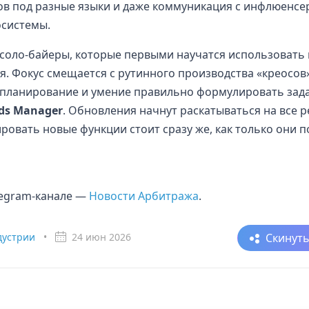
тов под разные языки и даже коммуникация с инфлюенс
осистемы.
 соло-байеры, которые первыми научатся использовать
я. Фокус смещается с рутинного производства «креосов
е планирование и умение правильно формулировать зад
ds Manager
. Обновления начнут раскатываться на все 
ровать новые функции стоит сразу же, как только они п
elegram-канале —
Новости Арбитража
.
Скинут
дустрии
•
24 июн 2026