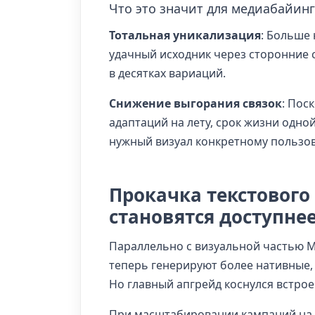
Что это значит для медиабайин
Тотальная уникализация
: Больше 
удачный исходник через сторонние 
в десятках вариаций.
Снижение выгорания связок
: Пос
адаптаций на лету, срок жизни одно
нужный визуал конкретному пользов
Прокачка текстового
становятся доступне
Параллельно с визуальной частью M
теперь генерируют более нативные, 
Но главный апгрейд коснулся встро
При масштабировании кампаний на