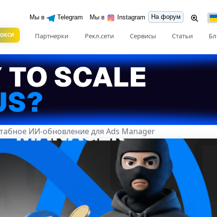
На форум
Мы в
Telegram
Мы в
Instagram
РОКСИ
Партнерки
Рекл.сети
Сервисы
Статьи
Бл
табное ИИ-обновление для Ads Manager