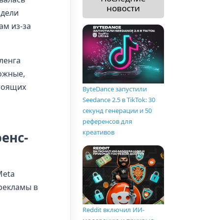
новости
ядели
ам из-за
ленга
ожные,
стоящих
ByteDance запустили
Seedance 2.5 в TikTok: 30
секунд генерации и 50
референсов для
креативов
енс-
Meta
рекламы в
Reddit включил ИИ-