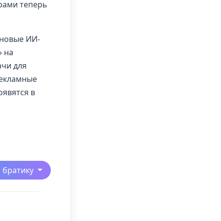
ерами теперь
 новые ИИ-
» на
ачи для
рекламные
оявятся в
ь братику