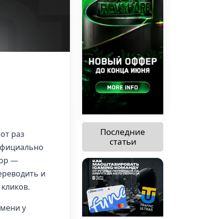
Последние
от раз
статьи
фициально
тор —
ереводить и
 кликов.
емени у