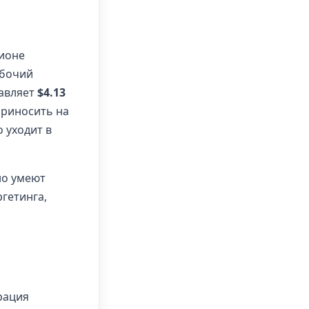
лионе
абочий
тавляет
$4.13
 приносить на
 уходит в
но умеют
гетинга,
рация