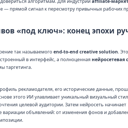
 довериться алгоритмам. Для индустрии
affiliate-марк
е — прямой сигнал к пересмотру привычных рабочих п
вов «под ключ»: конец эпохи ру
рение так называемого
end-to-end creative solution
. Эт
встроенный в интерфейс, а полноценная
нейросетевая 
ы таргетинга.
рофиль рекламодателя, его исторические данные, про
снове этого ИИ улавливает уникальный визуальный стил
чтения целевой аудитории. Затем нейросеть начинает
 вариации объявлений: от изменения фонов и добавле
омпозиции.