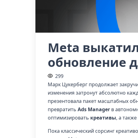
Meta выкати
обновление д
299
Марк Цукерберг продолжает закручив
изменения затронут абсолютно каждо
презентовала пакет масштабных обн
превратить
Ads Manager
в автономн
оптимизировать
креативы
, а такж
Пока классический сорсинг креатив