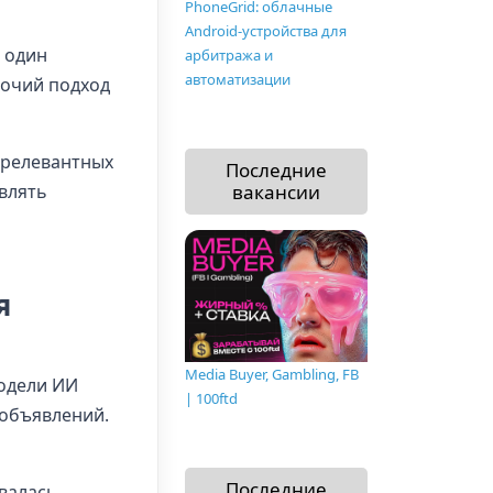
PhoneGrid: облачные
Android-устройства для
ь один
арбитража и
автоматизации
бочий подход
 релевантных
Последние
влять
вакансии
я
Media Buyer, Gambling, FB
Модели ИИ
| 100ftd
 объявлений.
Последние
валась