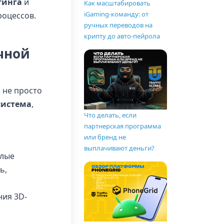
етинга
и
Как масштабировать
iGaming-команду: от
роцессов.
ручных переводов на
крипту до авто-пейрола
чной
о не просто
система
,
Что делать, если
партнерская программа
или бренд не
выплачивают деньги?
шлые
ь,
ния 3D-