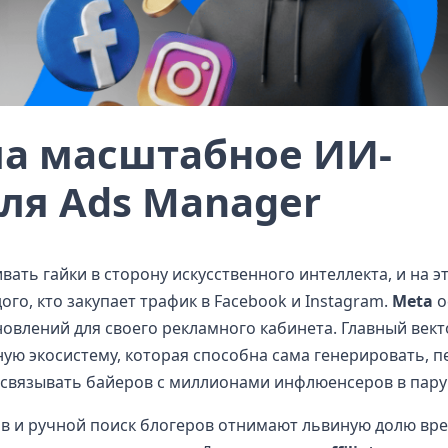
ла масштабное ИИ-
ля Ads Manager
ать гайки в сторону искусственного интеллекта, и на эт
го, кто закупает трафик в Facebook и Instagram.
Meta
о
овлений для своего рекламного кабинета. Главный век
ую экосистему, которая способна сама генерировать, п
е связывать байеров с миллионами инфлюенсеров в пару
ов и ручной поиск блогеров отнимают львиную долю вр