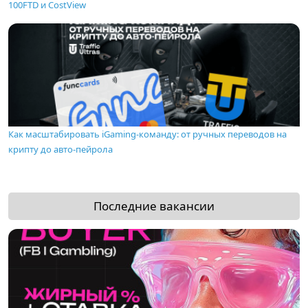
100FTD и CostView
Как масштабировать iGaming-команду: от ручных переводов на
крипту до авто-пейрола
Последние вакансии