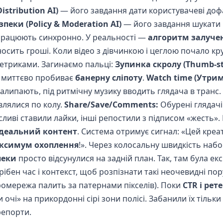
stribution AI)
— його завдання дати користувачеві доф
пеки (Policy & Moderation AI)
— його завдання шукати
 працюють синхронно. У реальності —
алгоритм залуче
носить гроші. Коли відео з дівчинкою і цеглою почало кр
етриками. Загинаємо пальці:
Зупинка скролу (Thumb-sto
) миттєво пробиває
банерну сліпоту
.
Watch time (Утрим
алипають, під ритмічну музику вводить глядача в транс
влялися по колу.
Share/Save/Comments:
Обурені глядачі
лісливі ставили лайки, інші репостили з підписом «жесть»
ідеальний контент
. Система отримує сигнал: «Цей креа
ксимум охоплення
!». Через колосальну швидкість наб
пеки
просто відсунулися на задній план. Так, там була ек
ібен час і контекст, щоб розпізнати такі неочевидні по
йромережа палить за патернами пікселів). Поки
CTR і ре
чі» на прикордонні сірі зони полісі. Забанили їх тільки 
репорти.