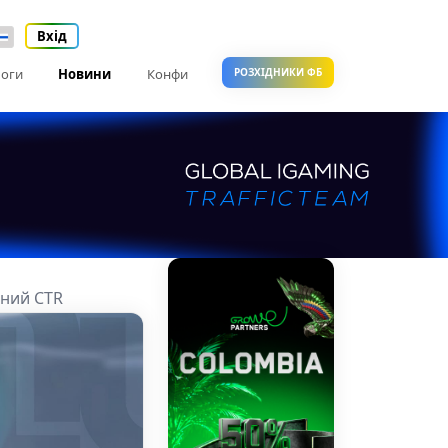
Вхід
оги
Новини
Конфи
РОЗХІДНИКИ ФБ
ений CTR