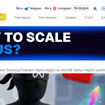
На форум
Ми в
Telegram
Ми в
Instagram
КСІ
Партнерки
Рекл.мережі
Сервіси
Статті
Бл
 млн безкоштовних переглядів на лютий треш через шал