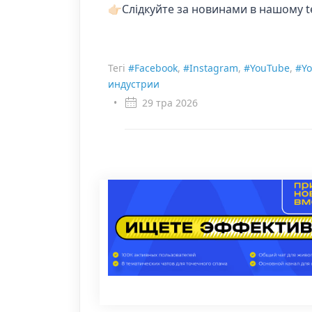
👉🏻Слідкуйте за новинами в нашому 
Тегі
#Facebook
,
#Instagram
,
#YouTube
,
#Yo
индустрии
•
29 тра 2026