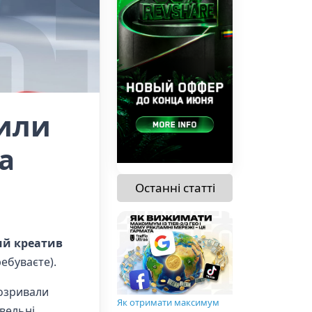
лили
а
Останні статті
ий креатив
ебуваєте).
розривали
Як отримати максимум
івельні