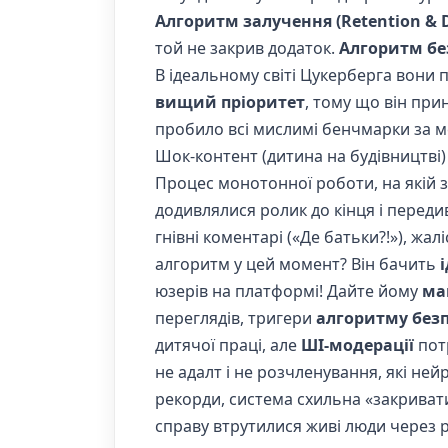
Алгоритм залучення (Retention & Di
той не закрив додаток.
Алгоритм без
В ідеальному світі Цукерберга вони
вищий пріоритет
, тому що він при
пробило всі мислимі бенчмарки за м
Шок-контент (дитина на будівництві
Процес монотонної роботи, на якій з
додивлялися ролик до кінця і переди
гнівні коментарі («Де батьки?!»), жа
алгоритм у цей момент? Він бачить
юзерів на платформі! Дайте йому
ма
переглядів, тригери
алгоритму без
дитячої праці, але
ШІ-модерації
потр
не адалт і не розчленування, які не
рекорди, система схильна «закривати о
справу втрутилися живі люди через 