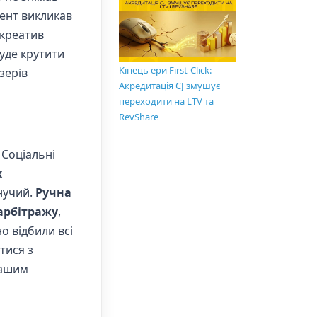
тент викликав
 креатив
уде крутити
Кінець ери First-Click:
зерів
Акредитація CJ змушує
переходити на LTV та
RevShare
 Соціальні
х
инучий.
Ручна
арбітражу
,
о відбили всі
тися з
вашим