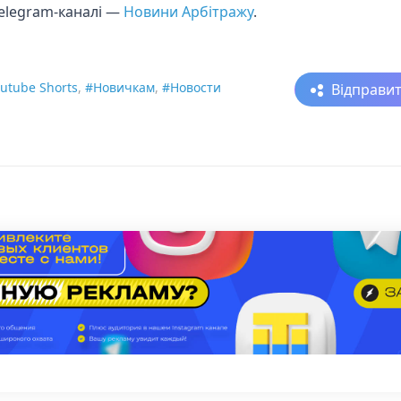
telegram-каналі —
Новини Арбітражу
.
utube Shorts
,
#Новичкам
,
#Новости
Відправи