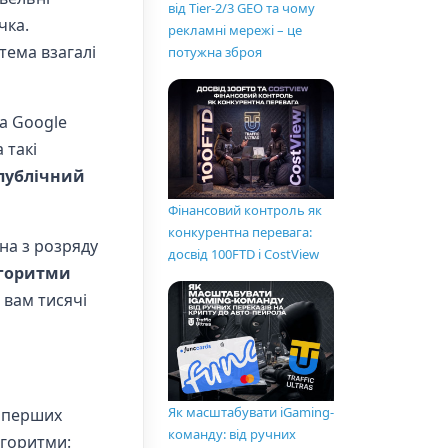
від Tier-2/3 GEO та чому
чка.
рекламні мережі – це
тема взагалі
потужна зброя
та Google
 такі
публічний
Фінансовий контроль як
конкурентна перевага:
на з розряду
досвід 100FTD і CostView
горитми
 вам тисячі
Як масштабувати iGaming-
з перших
команду: від ручних
лгоритми: