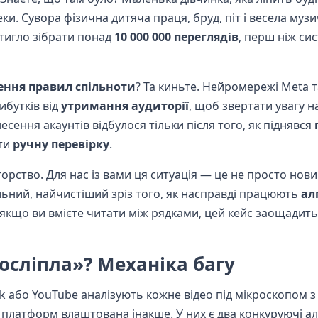
еки. Сувора фізична дитяча праця, бруд, піт і весела музи
встигло зібрати понад
10 000 000 переглядів
, перш ніж сис
ння правил спільноти
? Та киньте. Нейромережі Meta 
ибутків від
утримання аудиторії
, щоб звертати увагу на
есення акаунтів відбулося тільки після того, як піднявся
сти
ручну перевірку
.
орство. Для нас із вами ця ситуація — це не просто нови
еальний, найчистіший зріз того, як насправді працюють
ал
І якщо ви вмієте читати між рядками, цей кейс заощадить
осліпла»? Механіка багу
k або YouTube аналізують кожне відео під мікроскопом 
а платформ влаштована інакше. У них є два конкуруючі а