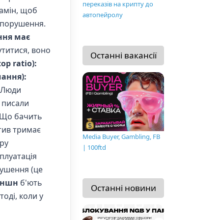
переказів на крипту до
амін, щоб
автопейролу
 порушення.
ння має
утитися, воно
Останні вакансії
p ratio):
ання):
. Люди
 писали
. Що бачить
тив тримає
Media Buyer, Gambling, FB
ору
| 100ftd
сплуатація
рушення (це
теншн
б'ють
Останні новини
тоді, коли у