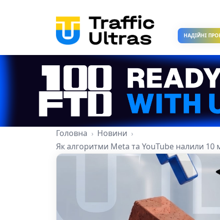
НАДІЙНІ ПРО
Головна
Новини
Як алгоритми Meta та YouTube налили 10