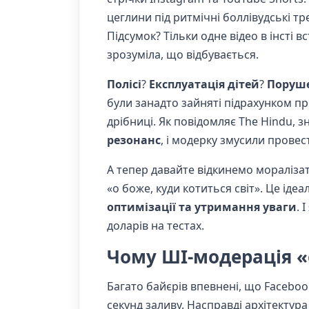
цеглини під ритмічні боллівудські тр
Підсумок? Тільки одне відео в інсті 
зрозуміла, що відбувається.
Полісі
?
Експлуатація дітей
?
Поруше
були занадто зайняті підрахунком пр
дрібниці. Як повідомляє The Hindu, зн
резонанс
, і модерку змусили прове
А тепер давайте відкинемо моралізат
«о боже, куди котиться світ». Це ід
оптимізації та утримання уваги
. 
доларів на тестах.
Чому ШІ-модерація «
Багато байєрів впевнені, що Faceboo
секунд заливу. Насправді архітектур