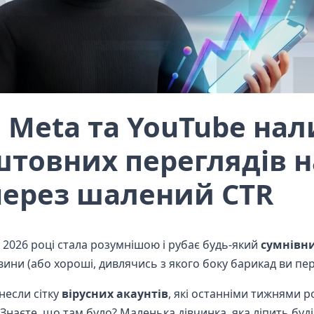
 Meta та YouTube на
штовних переглядів н
ерез шалений CTR
 2026 році стала розумнішою і рубає будь-який
сумнівн
вини (або хороші, дивлячись з якого боку барикад ви пер
несли сітку
вірусних акаунтів
, які останніми тижнями 
 Знаєте, що там було? Маленька дівчинка, яка ліпить буд