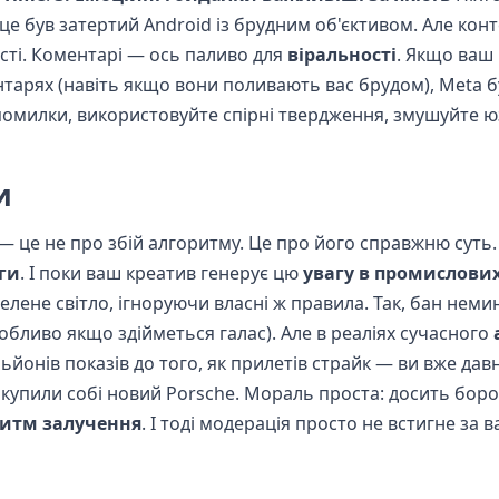
 це був затертий Android із брудним об'єктивом. Але кон
исті. Коментарі — ось паливо для
віральності
. Якщо ваш
тарях (навіть якщо вони поливають вас брудом), Meta б
 помилки, використовуйте спірні твердження, змушуйте ю
и
— це не про збій алгоритму. Це про його справжню суть.
ги
. І поки ваш креатив генерує цю
увагу в промислови
елене світло, ігноруючи власні ж правила. Так, бан нем
обливо якщо здійметься галас). Але в реаліях сучасного
ьйонів показів до того, як прилетів страйк — ви вже давн
і купили собі новий Porsche. Мораль проста: досить боро
итм залучення
. І тоді модерація просто не встигне за 