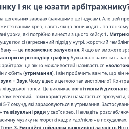
нку і як це юзати арбітражнику
на цегельних заводах (залишимо це індусам). Але цей пр
и життя вашим крео, навіть якщо вони ходять по тонкому
вні уроки, які потрібно винести з цього кейсу:
1. Метрик
ує полісі (агресивний підхід у нутрі, жорсткий гемблінг,
обану — це
позамежне залучення
. Якщо ви зможете зр
алгоритм розподілу трафіку
буквально захистить вас 
В арбітражі це вікно можливостей називається
«золотою
ін любить (
утримання
), і він пробачить вам те, що він
ізуал + Звук
Чому відео з цеглою так вистрілило? Контра
оллівудської попси. Це викликає
когнітивний дисонанс
а звук веселий. Поки користувач намагається зрозуміти, 
ні 5-7 секунд, які зараховуються в утримання. Застосуван
- та візуальні ряди
у своїх крео. Накладіть розслабляю
ласичну музику на жорсткі кадри «до/після» в похудалках.
 Time
.
3. Емоційні гойдалки важливіші за якість
Ніхто