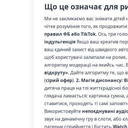
Що це означає для ри
Ми не закликаємо вас знімати дітей 
чітке розуміння того, як продовжит
правил ФБ або TikTok
. Ось три голо
індульгенція
Якщо ваш креатив поруш
ваш єдиний захист від швидкого авт
щоб користувачі залипали на ролик,
алгоритму модерації на якийсь час. 
відкруту»
. Дайте алгоритму те, що в
(
сірий офер
).
2. Магія дисонансу: В
дитяча праця на тлі життєрадісної б
глядача ламається: картинка сумна, 
ставитися, проходять ті самі заповіт
Використовуйте
непоєднувані аудіо
звук на динамічну гру в слоти, або к
патерни сприйняття і бустить
Watch