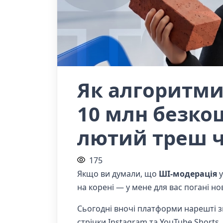
Як алгоритми
10 млн безко
лютий треш ч
175
Якщо ви думали, що
ШІ-модерація
у
на корені — у мене для вас погані но
Сьогодні вночі платформи нарешті з
стрічки Instagram та YouTube Shorts.