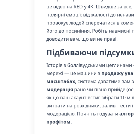
це відео на RED у 4K. Швидше за все,
полярні емоції: від жалості до ненав
провокує людей сперечатися в комен
його до посиніння. Робіть навмисні
доводити вам, що ви не праві.
Підбиваючи підсумк
Історія з боллівудськими цеглинами 
мережі — це машини з
продажу ува
масштабах
, система даватиме вам з
модерація
рано чи пізно прийде (ос
якщо ваш акаунт встиг зібрати 10 міл
витрати на розхідники, залив, тести 
модерацією. Почніть годувати
алгор
профітом
.