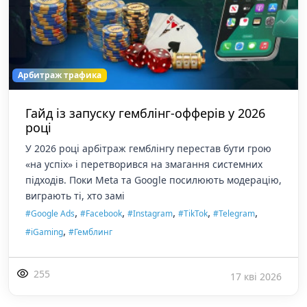
Арбитраж трафика
Гайд із запуску гемблінг-офферів у 2026
році
У 2026 році арбітраж гемблінгу перестав бути грою
«на успіх» і перетворився на змагання системних
підходів. Поки Meta та Google посилюють модерацію,
виграють ті, хто замі
,
,
,
,
,
#Google Ads
#Facebook
#Instagram
#TikTok
#Telegram
,
#iGaming
#Гемблинг
255
17 кві 2026