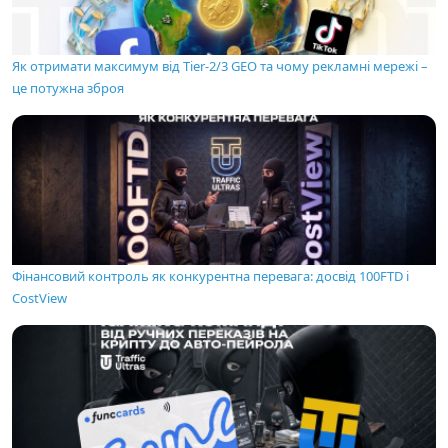
Як отримати максимум від Tier-2/3 GEO та чому рекламні мережі –
це потужна зброя
Фінансовий контроль як конкурентна перевага: досвід 100FTD і
CostView