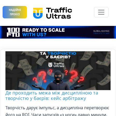
НАДІЙНІ
ПРОКСІ
Де проходить межа між дисципліною та
творчістю у баєрів: кейс арбітражу
Творчість дарує імпульс, а дисципліна перетворює
його на ROI. Часи запусків «з ноги» давно минули.