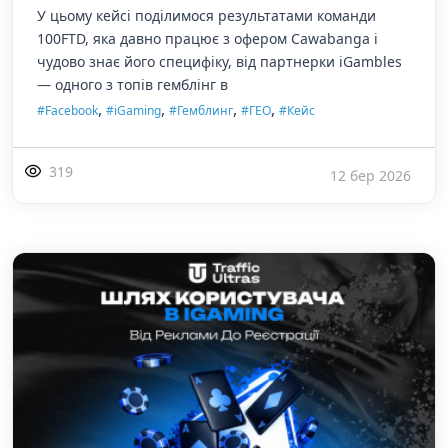
У цьому кейсі поділимося результатами команди
100FTD, яка давно працює з офером Cawabanga і
чудово знає його специфіку, від партнерки iGambles
— одного з топів гемблінг в
,
,
,
,
#Facebook
#iGaming
#Гемблинг
#ГЕО
#Кейс
319
12 бер 2026