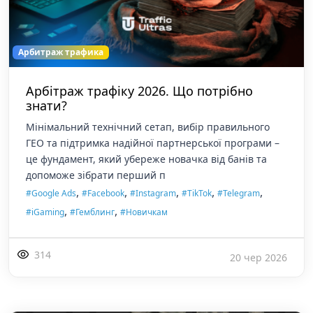
Арбитраж трафика
Арбітраж трафіку 2026. Що потрібно
знати?
Мінімальний технічний сетап, вибір правильного
ГЕО та підтримка надійної партнерської програми –
це фундамент, який убереже новачка від банів та
допоможе зібрати перший п
,
,
,
,
,
#Google Ads
#Facebook
#Instagram
#TikTok
#Telegram
,
,
#iGaming
#Гемблинг
#Новичкам
314
20 чер 2026