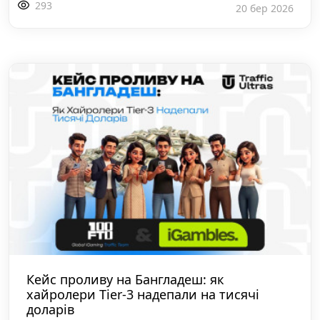
293
20 бер 2026
Кейс проливу на Бангладеш: як
хайролери Tier-3 надепали на тисячі
доларів