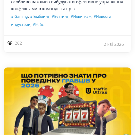
особливо важливо вибудувати ефективне управління
конфліктами в команді: так різ
,
,
,
,
#iGaming
#Гемблинг
#Беттинг
#Новичкам
#Новости
,
индустрии
#Кейс
282
2 кві 2026