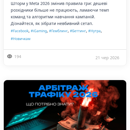
Шторм у Meta 2026 змінив правила гри: дешеві
розхідники більше не працюють, ламаючи темп
команд та алгоритми навчання кампаній.
Дізнайтеся, як зібрати невбивний сетап.
,
,
,
,
,
#Facebook
#iGaming
#Гемблинг
#Беттинг
#Нутра
#Новичкам
194
21 чер 2026