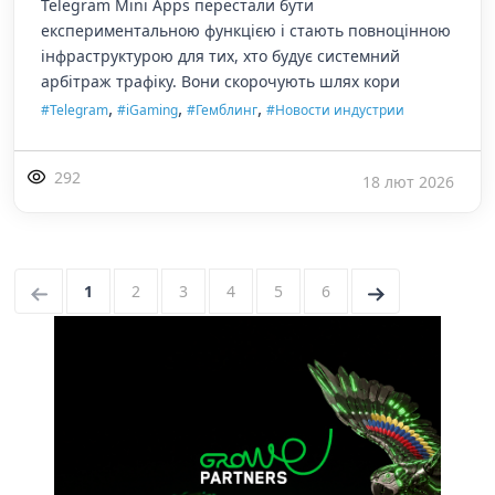
Telegram Mini Apps перестали бути
експериментальною функцією і стають повноцінною
інфраструктурою для тих, хто будує системний
арбітраж трафіку. Вони скорочують шлях кори
,
,
,
#Telegram
#iGaming
#Гемблинг
#Новости индустрии
292
18 лют 2026
←
1
2
3
4
5
6
→