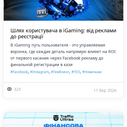
Шлях користувача в iGaming: від реклами
до реєстрації
В iGaming путь пользователя - это управляемая
воронка, где каждая деталь напрямую влияет на ROI:
от первого касания через Facebook рекламу до
финальной регистрации в кази
,
,
,
,
#Facebook
#Instagram
#Гемблинг
#ГЕО
#Новичкам
323
11 бер 2026