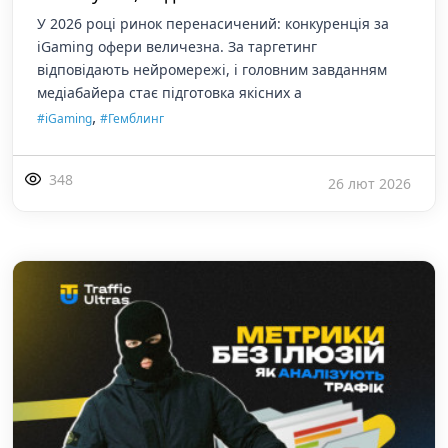
У 2026 році ринок перенасичений: конкуренція за
iGaming офери величезна. За таргетинг
відповідають нейромережі, і головним завданням
медіабайера стає підготовка якісних а
,
#iGaming
#Гемблинг
348
26 лют 2026