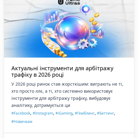
Актуальні інструменти для арбітражу
трафіку в 2026 році
У 2026 році ринок став жорсткішим: виграють не ті,
хто просто ллє, а ті, хто системно використовує
інструменти для арбітражу трафіку, вибудовує
аналітику, дотримується ци
,
,
,
,
,
#Facebook
#Instagram
#iGaming
#Гемблинг
#Беттинг
#Новичкам