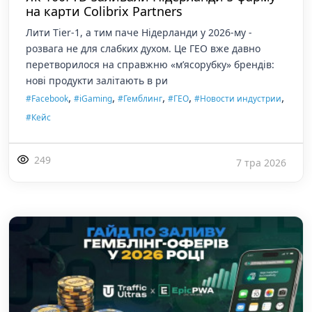
на карти Colibrix Partners
Лити Tier-1, а тим паче Нідерланди у 2026-му -
розвага не для слабких духом. Це ГЕО вже давно
перетворилося на справжню «м’ясорубку» брендів:
нові продукти залітають в ри
,
,
,
,
,
#Facebook
#iGaming
#Гемблинг
#ГЕО
#Новости индустрии
#Кейс
249
7 тра 2026