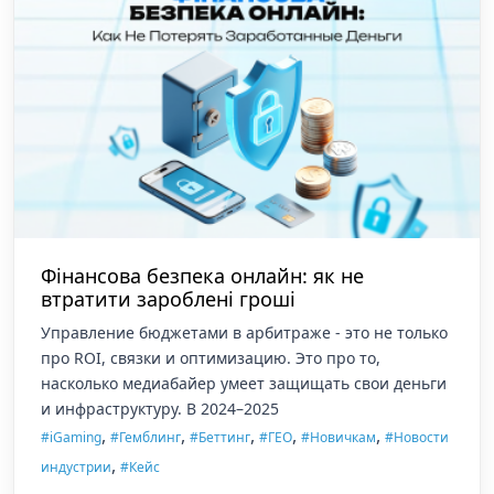
Фінансова безпека онлайн: як не
втратити зароблені гроші
Управление бюджетами в арбитраже - это не только
про ROI, связки и оптимизацию. Это про то,
насколько медиабайер умеет защищать свои деньги
и инфраструктуру. В 2024–2025
,
,
,
,
,
#iGaming
#Гемблинг
#Беттинг
#ГЕО
#Новичкам
#Новости
,
индустрии
#Кейс