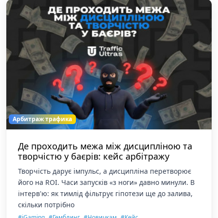
Арбитраж трафика
Де проходить межа між дисципліною та
творчістю у баєрів: кейс арбітражу
Творчість дарує імпульс, а дисципліна перетворює
його на ROI. Часи запусків «з ноги» давно минули. В
інтерв'ю: як тимлід фільтрує гіпотези ще до залива,
скільки потрібно
,
,
,
#iGaming
#Гемблинг
#Новичкам
#Кейс