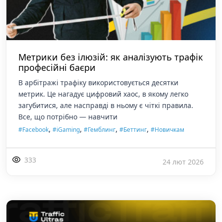
Метрики без ілюзій: як аналізують трафік
професійні баєри
В арбітражі трафіку використовується десятки
метрик. Це нагадує цифровий хаос, в якому легко
загубитися, але насправді в ньому є чіткі правила.
Все, що потрібно — навчити
,
,
,
,
#Facebook
#iGaming
#Гемблинг
#Беттинг
#Новичкам
333
24 лют 2026