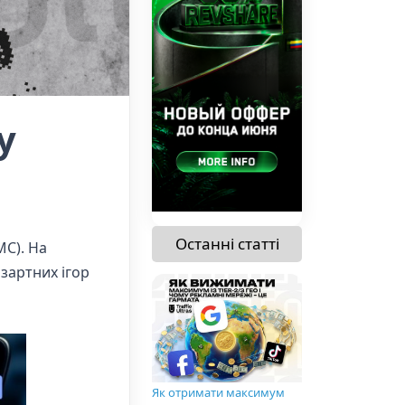
у
Останні статті
МС). На
зартних ігор
Як отримати максимум