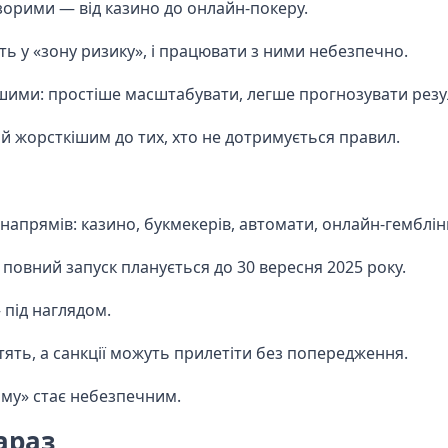
зорими — від казино до онлайн-покеру.
ь у «зону ризику», і працювати з ними небезпечно.
ішими: простіше масштабувати, легше прогнозувати резу
е й жорсткішим до тих, хто не дотримується правил.
апрямів: казино, букмекерів, автомати, онлайн-гемблінг
повний запуск планується до 30 вересня 2025 року.
 під наглядом.
тять, а санкції можуть прилетіти без попередження.
ому» стає небезпечним.
араз