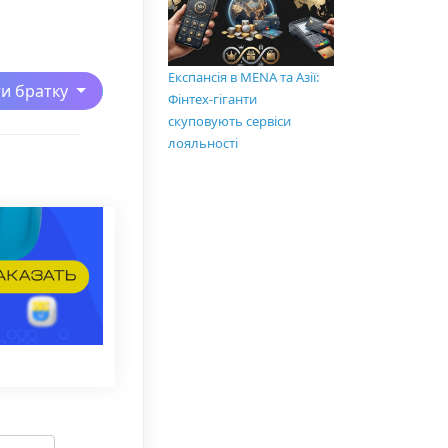
Експансія в MENA та Азії:
ти братку
Фінтех-гіганти
скуповують сервіси
лояльності