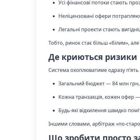
Усі фінансові потоки стають про
Неліцензовані офери потрапляют
Легальні проекти стають вигідн
Тобто, ринок стає більш «білим», ал
Де криються ризики
Система охоплюватиме одразу п’ять н
Загальний бюджет — 84 млн грн, 
Кожна транзакція, кожен офер —
Будь-які відхилення швидко помі
Іншими словами, арбітраж «по-стар
Що зробити просто з