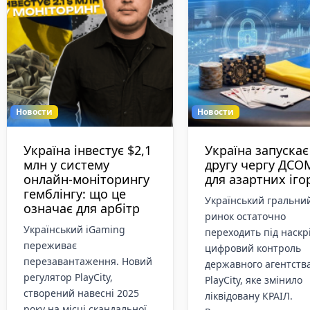
Новости
Новости
Чат-боти замість
Відставка у PlayCi
застосунків: сервіс
що відбувається 
ChatBet запускає
гральним
авто-ставки просто у
регулятором піс
WhatsApp
звільнення Нові
Розробники AdTech-рішень
16 липня голова грал
знайшли робочий спосіб
регулятора PlayCity
обійти головний біль
Геннадій Новіков рап
арбітражників у
повідомив про звільн
мобільному беттінгу —
Новина з’явилася у й
постійний банопад
профілі у Facebook. З