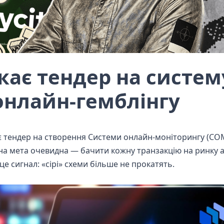
скає тендер на систем
онлайн-гемблінгу
ає тендер на створення Системи онлайн-моніторингу (СО
вна мета очевидна — бачити кожну транзакцію на ринку а
це сигнал: «сірі» схеми більше не прокатять.