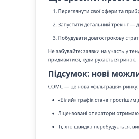
Переглянути свої офери та прибра
Запустити детальний трекінг — дж
Побудувати довгострокову страте
Не забувайте: заявки на участь у тен
придивитися, куди рухається ринок.
Підсумок: нові можл
СОМС — це нова «фільтрація» ринку:
«Білий» трафік стане простішим
Ліцензовані оператори отримают
Ті, хто швидко перебудується, в