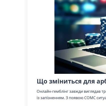
Що зміниться для ар
Онлайн-гемблінг завжди виглядав трох
із запізненням. З появою СОМС ситуа