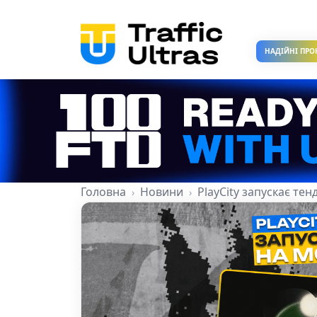
НАДІЙНІ ПРО
Головна
Новини
PlayCity запускає те