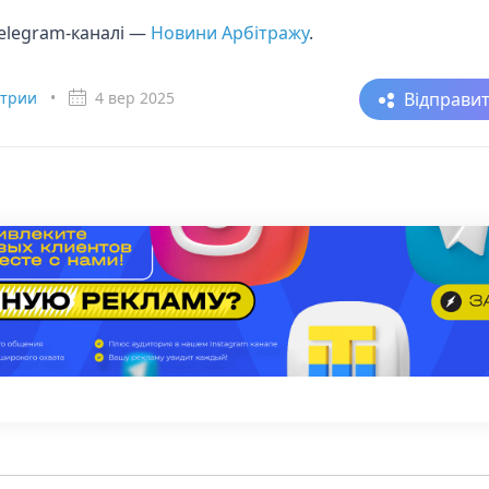
telegram-каналі —
Новини Арбітражу
.
Відправи
стрии
•
4 вер 2025