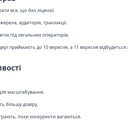
ти все, що без ліцензії.
ерела, аудиторія, транзакції.
гію під легальних операторів.
дері приймають до 10 вересня, а 11 вересня відбудеться 
ивості
 для масштабування.
ь більшу довіру.
играють, поки конкуренти вагаються.