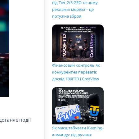
від Tier-2/3 GEO та чому
рекламні мережі – це
потужна зброя
Фінансовий контроль як
конкурентна перевага:
досвід 100FTD і CostView
доганяє події
Як масштабувати iGaming-
команду: від ручних