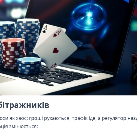
бітражників
и як хаос: гроші рухаються, трафік іде, а регулятор наз
ція змінюється: