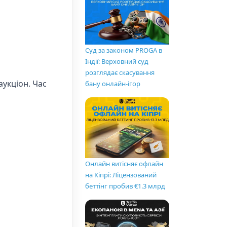
Суд за законом PROGA в
Індії: Верховний суд
розглядає скасування
аукціон. Час
бану онлайн-ігор
Онлайн витісняє офлайн
на Кіпрі: Ліцензований
беттінг пробив €1.3 млрд