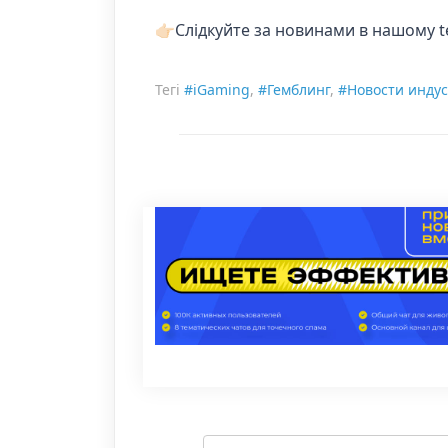
👉🏻Слідкуйте за новинами в нашому 
Тегі
#iGaming
,
#Гемблинг
,
#Новости инду