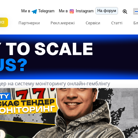
На форум
Ми в
Telegram
Ми в
Instagram
КСІ
Партнерки
Рекл.мережі
Сервіси
Статті
Бл
ндер на систему моніторингу онлайн-гемблінгу