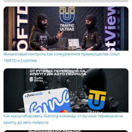
Финансовый контроль как конкурентное преимущество: опыт
100FTD и CostView
Как масштабировать iGaming-команду: от ручных переводов на
крипту до авто-пейрола