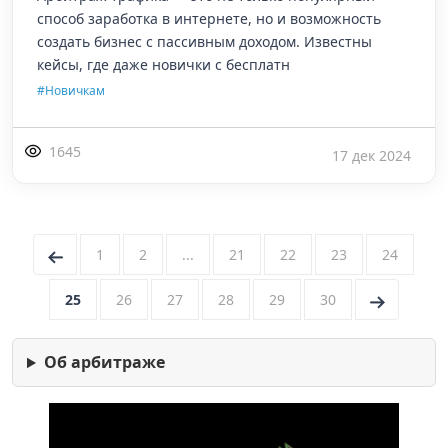
способ заработка в интернете, но и возможность
создать бизнес с пассивным доходом. Известны
кейсы, где даже новички с бесплатн
#Новичкам
1645
17 дек 2024
←
1
2
...
21
22
23
24
25
26
27
28
29
30
→
Об арбитраже