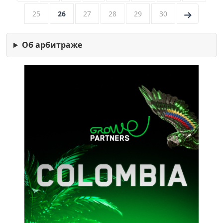
25
26
27
28
29
30
→
Об арбитраже