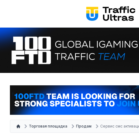
Торговая площадка
Продам
Сервис смс активац