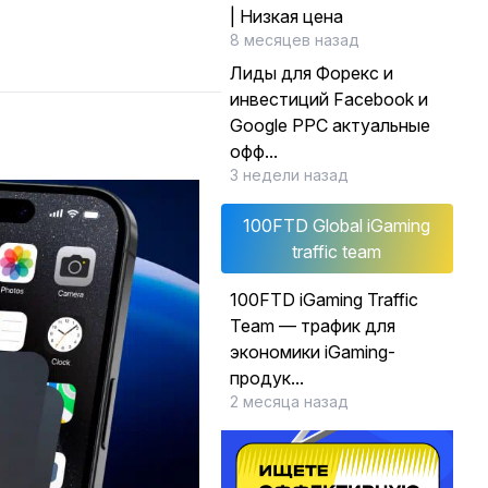
| Низкая цена
8 месяцев назад
Лиды для Форекс и
инвестиций Facebook и
Google PPC актуальные
офф...
3 недели назад
100FTD Global iGaming
traffic team
100FTD iGaming Traffic
Team — трафик для
экономики iGaming-
продук...
2 месяца назад