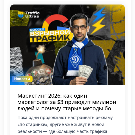
Новости
6: как один
Роботы больше не к
 $3 приводит миллион
учится банить арб
му старые методы бо
звуку
жают настраивать рекламу
Думал, что нарезать чуж
угие уже живут в новой
сверху голос из бота-ген
 большую часть трафика
вечная халява? TikTok Ad