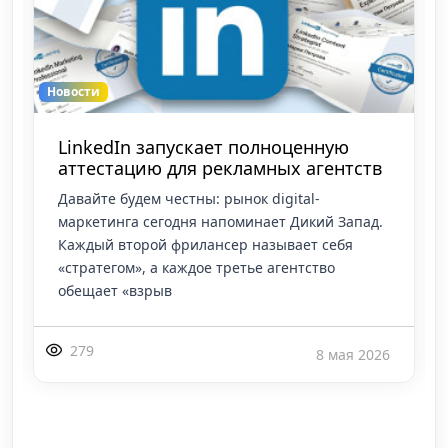
Новости
Google Ads вводит обязательные
Passkeys для защиты рекламных
кабинетов
Корпорация Google официально объявила о
переходе на новый стандарт безопасности для
рекламодателей. Согласно последним
обновлениям, старые методы авторизации в
Google Ads
381
8 мая 2026