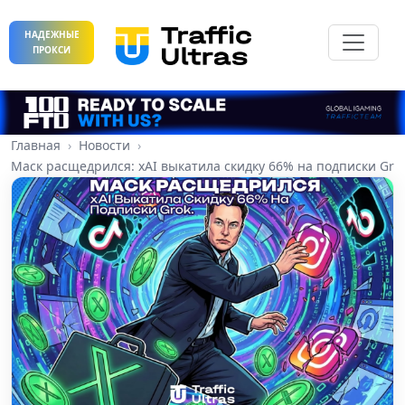
НАДЕЖНЫЕ
ПРОКСИ
Главная
Новости
Маск расщедрился: xAI выкатила скидку 66% на подписки Gro