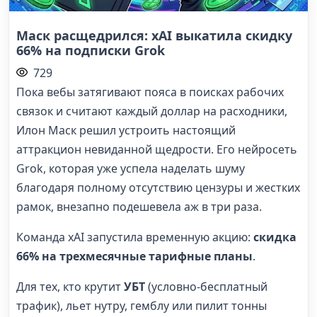
Маск расщедрился: xAI выкатила скидку
66% на подписки Grok
729
Пока вебы затягивают пояса в поисках рабочих
связок и считают каждый доллар на расходники,
Илон Маск решил устроить настоящий
аттракцион невиданной щедрости. Его нейросеть
Grok, которая уже успела наделать шуму
благодаря полному отсутствию цензуры и жестких
рамок, внезапно подешевела аж в три раза.
Команда xAI запустила временную акцию:
скидка
66% на трехмесячные тарифные планы
.
Для тех, кто крутит
УБТ
(условно-бесплатный
трафик), льет нутру, гемблу или пилит тонны