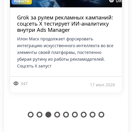
Новости
Как лить на TikTok Shop без банов:
платформа выкатила новые
требования к УБТ-контенту
Для тех, кто плотно сидит на УБТ в TikTok и
качает бесплатный трафик под слив, выкатили
новые правила игры. ТТ опубликовал
подробный мануал по работе алгоритмов
рекоменда
660
17 июл 2026