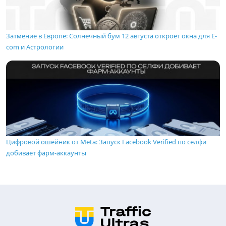
Затмение в Европе: Солнечный бум 12 августа откроет окна для E-
com и Астрологии
Цифровой ошейник от Meta: Запуск Facebook Verified по селфи
добивает фарм-аккаунты