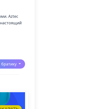
ми. Aztec
и настоящий
ь братику