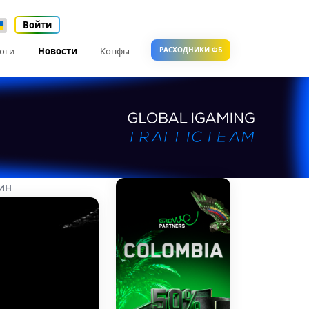
Войти
оги
Новости
Конфы
РАСХОДНИКИ ФБ
лин