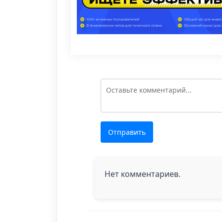
Отправить
Нет комментариев.