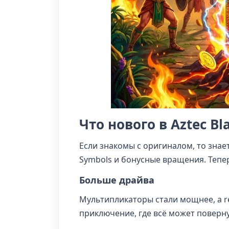
Что нового в Aztec Bl
Если знакомы с оригиналом, то знает
Symbols и бонусные вращения. Тепе
Больше драйва
Мультипликаторы стали мощнее, а re
приключение, где всё может поверн