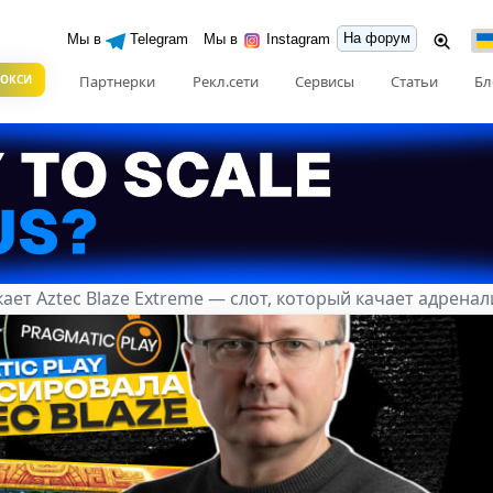
На форум
Мы в
Telegram
Мы в
Instagram
РОКСИ
Партнерки
Рекл.сети
Сервисы
Статьи
Бл
кает Aztec Blaze Extreme — слот, который качает адрена