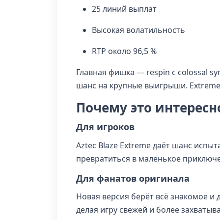
25 линий выплат
Высокая волатильность
RTP около 96,5 %
Главная фишка — respin с colossal 
шанс на крупные выигрыши. Extreme 
Почему это интересн
Для игроков
Aztec Blaze Extreme даёт шанс испы
превратиться в маленькое приключ
Для фанатов оригинала
Новая версия берёт всё знакомое и
делая игру свежей и более захваты