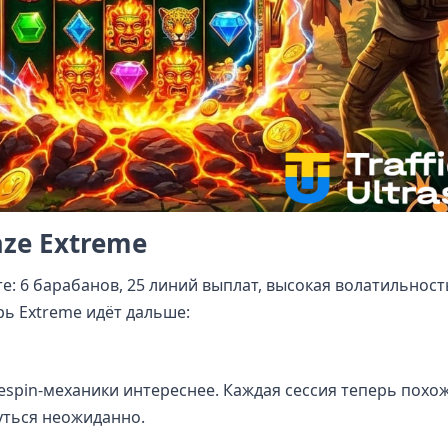
aze Extreme
е: 6 барабанов, 25 линий выплат, высокая волатильность
рь Extreme идёт дальше:
spin-механики интереснее. Каждая сессия теперь похож
уться неожиданно.