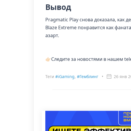
Вывод
Pragmatic Play снова доказала, как
Blaze Extreme понравится как фанат
азарт.
👉🏻Следите за новостями в нашем t
Теги
#iGaming
,
#Гемблинг
•
26 янв 2