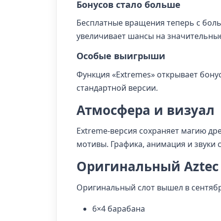
Бонусов стало больше
Бесплатные вращения теперь с боль
увеличивает шансы на значительны
Особые выигрыши
Функция «Extremes» открывает бону
стандартной версии.
Атмосфера и визуал
Extreme-версия сохраняет магию др
мотивы. Графика, анимация и звуки 
Оригинальный Aztec 
Оригинальный слот вышел в сентябр
6×4 барабана