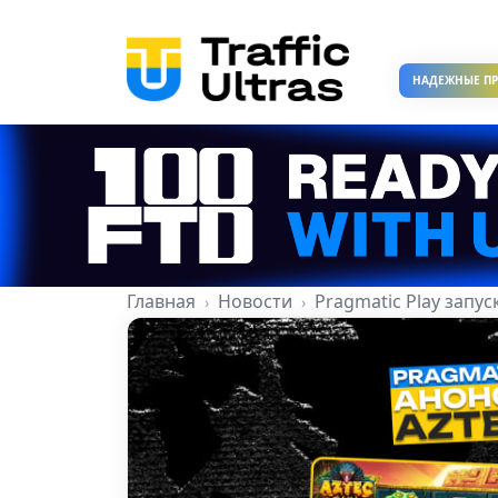
НАДЕЖНЫЕ П
Главная
Новости
Pragmatic Play запус