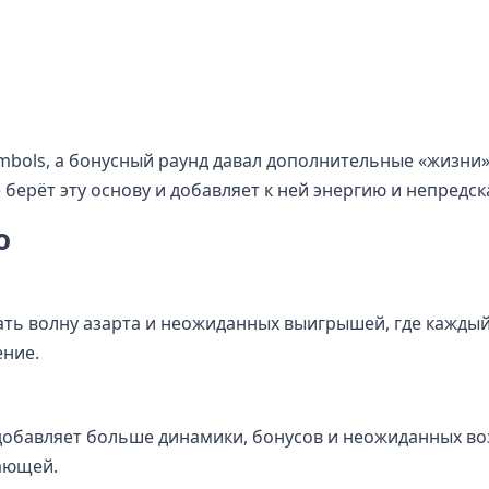
symbols, а бонусный раунд давал дополнительные «жизни»
берёт эту основу и добавляет к ней энергию и непредск
о
тать волну азарта и неожиданных выигрышей, где кажды
ение.
 добавляет больше динамики, бонусов и неожиданных в
вающей.