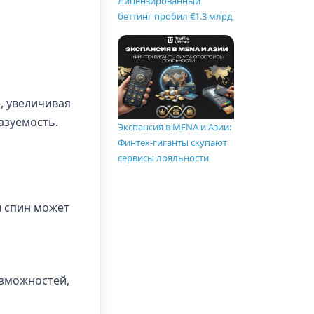
Лицензированный
беттинг пробил €1.3 млрд
, увеличивая
азуемость.
Экспансия в MENA и Азии:
Финтех-гиганты скупают
сервисы лояльности
й спин может
озможностей,