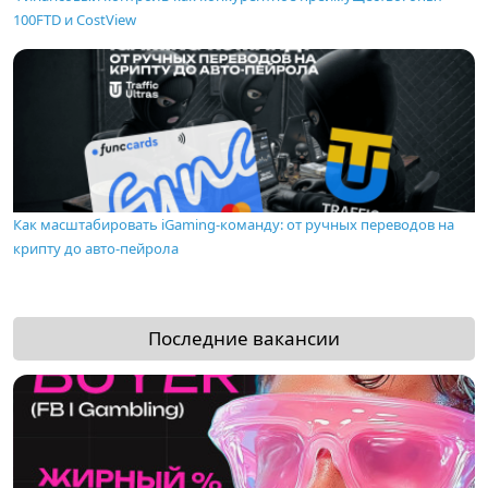
100FTD и CostView
Как масштабировать iGaming-команду: от ручных переводов на
крипту до авто-пейрола
Последние вакансии