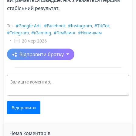
витрачається швидше, ніж з'являється перший
стабільний результат.
Тегі
#Google Ads
,
#Facebook
,
#Instagram
,
#TikTok
,
#Telegram
,
#iGaming
,
#Гемблинг
,
#Новичкам
•
20 чер 2026
Відправити братку
Відправити
Нема коментарів