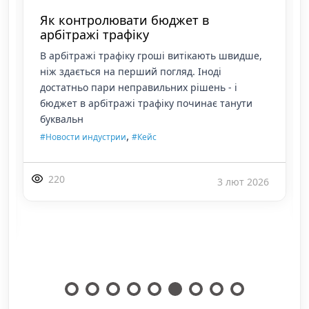
Відео в арбітражі трафіку: підсумки
минулого року та ключові тренди на
2026 рік
Відео у 2025 році остаточно стало основним
форматом для швидкого тестування гіпотез в
арбітражі трафіку. Майданчики з короткими
роликами дають високий темп запуску креати
,
,
,
,
#Instagram
#TikTok
#Youtube Shorts
#iGaming
,
,
#Гемблинг
#Новости индустрии
#Кейс
302
29 січ 2026