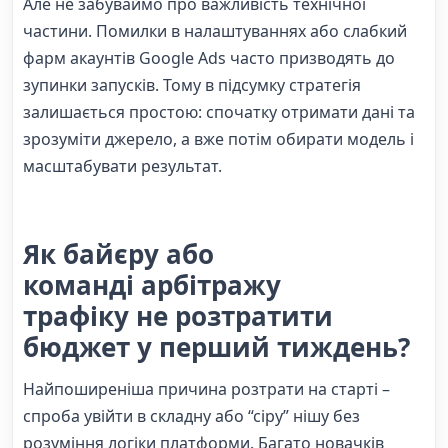
Але не забуваймо про важливість технічної
частини. Помилки в налаштуваннях або слабкий
фарм акаунтів Google Ads часто призводять до
зупинки запусків. Тому в підсумку стратегія
залишається простою: спочатку отримати дані та
зрозуміти джерело, а вже потім обирати модель і
масштабувати результат.
Як байєру або
команді арбітражу
трафіку не розтратити
бюджет у перший тиждень?
Найпоширеніша причина розтрати на старті –
спроба увійти в складну або “сіру” нішу без
розуміння логіки платформи. Багато новачків