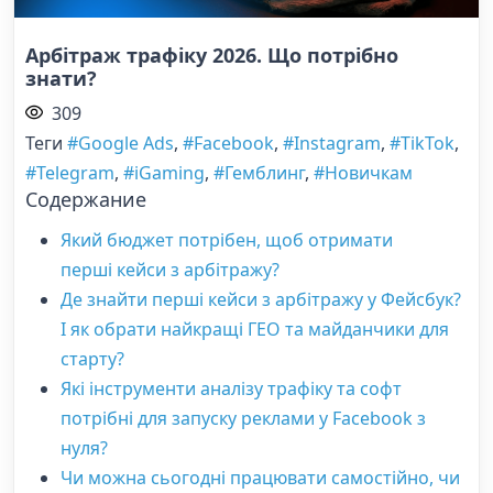
Арбітраж трафіку 2026. Що потрібно
знати?
309
Теги
#Google Ads
,
#Facebook
,
#Instagram
,
#TikTok
,
#Telegram
,
#iGaming
,
#Гемблинг
,
#Новичкам
Содержание
Який бюджет потрібен, щоб отримати
перші кейси з арбітражу?
Де знайти перші кейси з арбітражу у Фейсбук?
І як обрати найкращі ГЕО та майданчики для
старту?
Які інструменти аналізу трафіку та софт
потрібні для запуску реклами у Facebook з
нуля?
Чи можна сьогодні працювати самостійно, чи