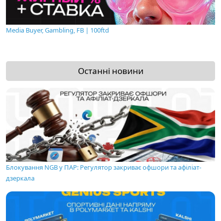
Media Buyer, Gambling, FB | 100ftd
Останні новини
Блокування NGB у ПАР: Регулятор закриває офшори та афіліат-
дзеркала