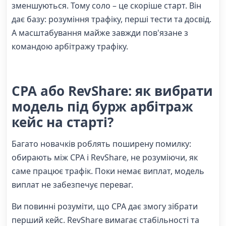
зменшуються. Тому соло – це скоріше старт. Він
дає базу: розуміння трафіку, перші тести та досвід.
А масштабування майже завжди пов'язане з
командою арбітражу трафіку.
CPA або RevShare: як вибрати
модель під бурж арбітраж
кейс на старті?
Багато новачків роблять поширену помилку:
обирають між CPA і RevShare, не розуміючи, як
саме працює трафік. Поки немає виплат, модель
виплат не забезпечує переваг.
Ви повинні розуміти, що CPA дає змогу зібрати
перший кейс. RevShare вимагає стабільності та