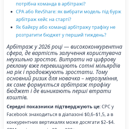
потрібна команда в арбітражі?
CPA або RevShare: як вибрати модель під бурж
арбітраж кейс на старті?
Як байєру або команді арбітражу трафіку не
розтратити бюджет у перший тиждень?
Арбітраж у 2026 році — висококонкурентна
сфера, де вартість залучення користувача
неухильно зростає. Витрати на цифрову
рекламу вже перевищують сотні мільярдів
на рік і продовжують зростати. Тому
основний ризик для новачка – нерозуміння,
як саме формується арбітраж трафіку
бюджет і де виникають перші втрати
коштів.
Середні показники підтверджують це
: CPC у
Facebook знаходиться в діапазоні $0,6–$1,5, а в
конкурентних вертикалях може досягати $2–$4.