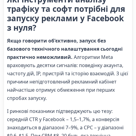
трафіку та софт потрібні для
запуску реклами у Facebook
з нуля?
Якщо говорити об'єктивно, запуск без
базового технічного налаштування сьогодні
практично неможливий.
Алгоритми Meta
враховують десятки сигналів: поведінку акаунта,
частоту дій, IP, пристрій та історію взаємодій. З цієї
причини непідготовлений рекламний кабінет
найчастіше отримує обмеження при перших
спробах запуску.
І ринкові показники підтверджують цю тезу:
середній CTR у Facebook – 1,5–1,7%, а конверсія
знаходиться в діапазоні 7–9%, а CPC – у діапазоні
$0,6–$1,5. При CPM $8–20 будь-яка технічна