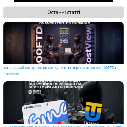
Останні статті
Фінансовий контроль як конкурентна перевага: досвід 100FTD і
CostView
Як масштабувати iGaming-команду: від ручних переказів на крипту