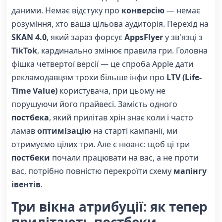
даними. Немає відстуку про
конверсію
— немає
розуміння, хто ваша цільова аудиторія. Перехід на
SKAN 4.0
, який зараз форсує
AppsFlyer
у зв'язці з
TikTok
, кардинально змінює правила гри. Головна
фішка четвертої версії — це спроба Apple дати
рекламодавцям трохи більше інфи про
LTV (Life-
Time Value)
користувача, при цьому не
порушуючи його прайвесі. Замість одного
постбека
, який прилітав хрін знає коли і часто
ламав
оптимізацію
на старті кампанії, ми
отримуємо цілих три. Але є нюанс: щоб ці три
постбеки
почали працювати на вас, а не проти
вас, потрібно повністю перекроїти схему
мапінгу
івентів
.
Три вікна атрибуції: як тепер