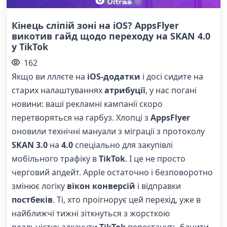
Кінець сліпій зоні на iOS? AppsFlyer
викотив гайд щодо переходу на SKAN 4.0
у TikTok
162
Якщо ви лллєте на
iOS-додатки
і досі сидите на
старих налаштуваннях
атрибуції
, у нас погані
новини: ваші рекламні кампанії скоро
перетворяться на гарбуз. Хлопці з
AppsFlyer
оновили технічні мануали з міграції з протоколу
SKAN 3.0
на
4.0
спеціально для закупівлі
мобільного трафіку в
TikTok
. І це не просто
черговий апдейт. Apple остаточно і безповоротно
змінює логіку
вікон конверсій
і відправки
постбеків
. Ті, хто проігнорує цей перехід, уже в
найближчі тижні зіткнуться з жорсткою
реальністю: адкаунти
TikTok
перестануть бачити