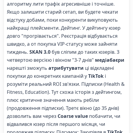
алгоритму лити трафік агресивніше і точніше.
Якщо залишити старий сетап, ви будете чекати
відстуку добами, поки конкуренти викуповують
найкращі плейсменти. Дейтинг. У дейтингу юзер
довго "прогрівається". Реєстрація відбувається
швидко, а от покупка VIP-статусу може зайняти
тиждень.
SKAN 3.0
був сліпим до таких юзерів. З
четвертою версією і вікном "3-7 днів"
медіабаєри
нарешті зможуть
атрибутувати
ці відкладені
покупки до конкретних кампаній у
TikTok
і
розуміти реальний ROI зв'язки. Підписки (Health &
Fitness, Education). Тут схожа історія з дейтингом,
плюс критичне значення мають ребіли
(продовження підписки). Третє вікно (до 35 днів)
дозволить вам через
Coarse value
побачити, чи
відвалився юзер після першого місяця, чи
продовжив підписку. Підсумок: Закупівля в
TikTok