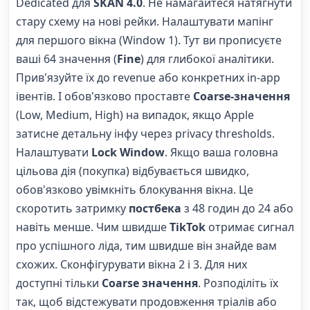
Dedicated для
SKAN 4.0
. Не намагайтеся натягнути
стару схему на нові рейки. Налаштувати мапінг
для першого вікна (Window 1). Тут ви прописуєте
ваші 64 значення (
Fine
) для глибокої аналітики.
Прив'язуйте їх до revenue або конкретних in-app
івентів. І обов'язково проставте
Coarse-значення
(Low, Medium, High) на випадок, якщо Apple
затисне детальну інфу через privacy thresholds.
Налаштувати
Lock Window
. Якщо ваша головна
цільова дія (покупка) відбувається швидко,
обов'язково увімкніть блокування вікна. Це
скоротить затримку
постбека
з 48 годин до 24 або
навіть менше. Чим швидше
TikTok
отримає сигнал
про успішного ліда, тим швидше він знайде вам
схожих. Сконфігурувати вікна 2 і 3. Для них
доступні тільки
Coarse значення
. Розподіліть їх
так, щоб відстежувати продовження тріалів або