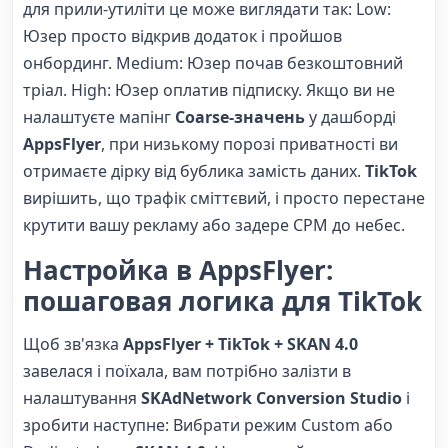
для прили-утиліти це може виглядати так: Low:
Юзер просто відкрив додаток і пройшов
онбординг. Medium: Юзер почав безкоштовний
тріал. High: Юзер оплатив підписку. Якщо ви не
налаштуєте мапінг
Coarse-значень
у дашборді
AppsFlyer
, при низькому порозі приватності ви
отримаєте дірку від бублика замість даних.
TikTok
вирішить, що трафік сміттєвий, і просто перестане
крутити вашу рекламу або задере CPM до небес.
Настройка в AppsFlyer:
пошаговая логика для TikTok
Щоб зв'язка
AppsFlyer + TikTok + SKAN 4.0
завелася і поїхала, вам потрібно залізти в
налаштування
SKAdNetwork Conversion Studio
і
зробити наступне: Вибрати режим Custom або