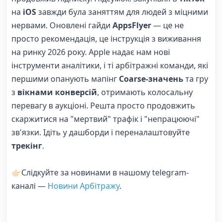
на
iOS
завжди була заняттям для людей з міцними
нервами. Оновлені гайди
AppsFlyer
— це не
просто рекомендація, це інструкція з виживання
на ринку 2026 року. Apple надає нам нові
інструменти аналітики, і ті арбітражні команди, які
першими опанують мапінг
Coarse-значень
та гру
з
вікнами конверсій
, отримають колосальну
перевагу в аукціоні. Решта просто продовжить
скаржитися на "мертвий" трафік і "непрацюючі"
зв'язки. Ідіть у дашборди і переналаштовуйте
трекінг
.
👉🏻Слідкуйте за новинами в нашому telegram-
каналі —
Новини Арбітражу
.