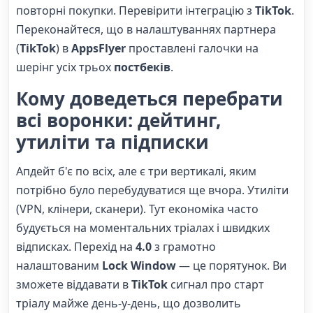
повторні покупки. Перевірити інтеграцію з
TikTok
.
Переконайтеся, що в налаштуваннях партнера
(
TikTok
) в
AppsFlyer
проставлені галочки на
шерінг усіх трьох
постбеків
.
Кому доведеться перебрати
всі воронки: дейтинг,
утиліти та підписки
Апдейт б'є по всіх, але є три вертикалі, яким
потрібно було перебудуватися ще вчора. Утиліти
(VPN, клінери, сканери). Тут економіка часто
будується на моментальних тріалах і швидких
відписках. Перехід на
4.0
з грамотно
налаштованим
Lock Window
— це порятунок. Ви
зможете віддавати в
TikTok
сигнал про старт
тріалу майже день-у-день, що дозволить