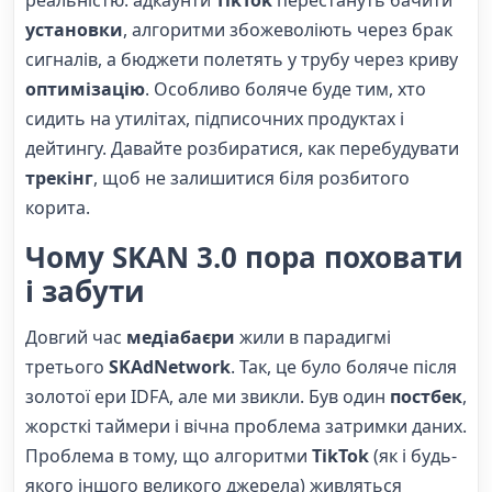
установки
, алгоритми збожеволіють через брак
сигналів, а бюджети полетять у трубу через криву
оптимізацію
. Особливо боляче буде тим, хто
сидить на утилітах, підписочних продуктах і
дейтингу. Давайте розбиратися, как перебудувати
трекінг
, щоб не залишитися біля розбитого
корита.
Чому SKAN 3.0 пора поховати
і забути
Довгий час
медіабаєри
жили в парадигмі
третього
SKAdNetwork
. Так, це було боляче після
золотої ери IDFA, але ми звикли. Був один
постбек
,
жорсткі таймери і вічна проблема затримки даних.
Проблема в тому, що алгоритми
TikTok
(як і будь-
якого іншого великого джерела) живляться