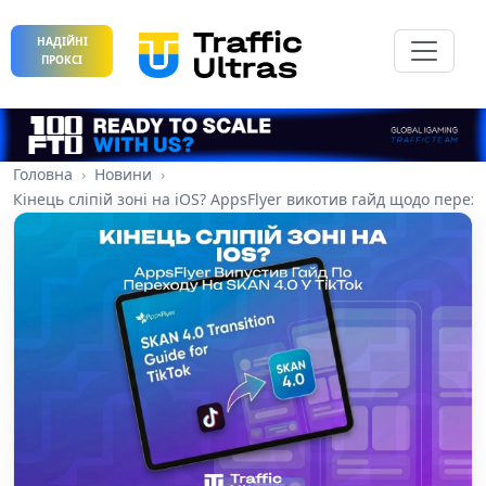
НАДІЙНІ
ПРОКСІ
Головна
Новини
Кінець сліпій зоні на iOS? AppsFlyer викотив гайд щодо перехо