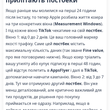
прилітають постбеки
Якщо раніше мы молилися на перші 24 години
після інсталу, то тепер Apple розбила життя юзера
на три конкретних вікна (
Measurement Windows
).
І під кожне вікно
TikTok
чекатиме на свій
постбек
.
Вікно 1: від 0 до 2 днів. Це ваш головний маркер
якості трафіку. Саме цей
постбек
містить
максимальну кількість даних (так зване
Fine value
,
про яке поговоримо нижче). Якщо юзер тріалить
вашу утиліту або купує підписку в перші 48 годин,
цей відстук полетить в
AppsFlyer
і далі в
TikTok
,
допомагаючи навчати кампанію. Вікно 2: від 3 до 7
днів. Тут ми отримуємо другий
постбек
. Він уже
менш деталізований, але критично важливий для
тих продуктів, де рішення про покупку
приймається не одразу. Наприклад, якщо в
дейтинг-додатку юзер спочатку просто свайпає, а