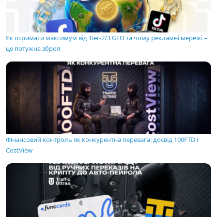
Як отримати максимум від Tier-2/3 GEO та чому рекламні мережі –
це потужна зброя
Фінансовий контроль як конкурентна перевага: досвід 100FTD і
CostView