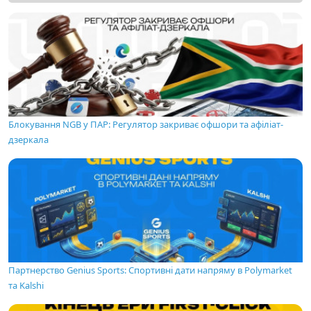
Блокування NGB у ПАР: Регулятор закриває офшори та афіліат-
дзеркала
Партнерство Genius Sports: Спортивні дати напряму в Polymarket
та Kalshi