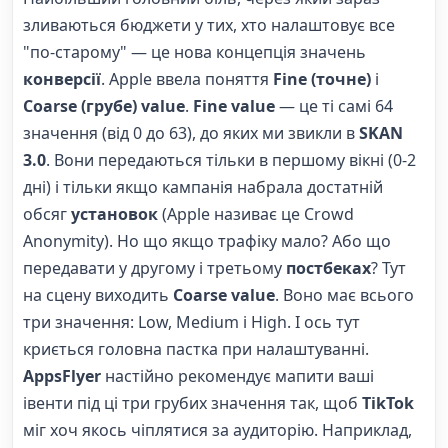
зливаються бюджети у тих, хто налаштовує все
"по-старому" — це нова концепція значень
конверсії
. Apple ввела поняття
Fine (точне)
і
Coarse (грубе) value
.
Fine value
— це ті самі 64
значення (від 0 до 63), до яких ми звикли в
SKAN
3.0
. Вони передаються тільки в першому вікні (0-2
дні) і тільки якщо кампанія набрала достатній
обсяг
установок
(Apple називає це Crowd
Anonymity). Но що якщо трафіку мало? Або що
передавати у другому і третьому
постбеках
? Тут
на сцену виходить
Coarse value
. Воно має всього
три значення: Low, Medium і High. І ось тут
криється головна пастка при налаштуванні.
AppsFlyer
настійно рекомендує мапити ваші
івенти під ці три грубих значення так, щоб
TikTok
міг хоч якось чіплятися за аудиторію. Наприклад,