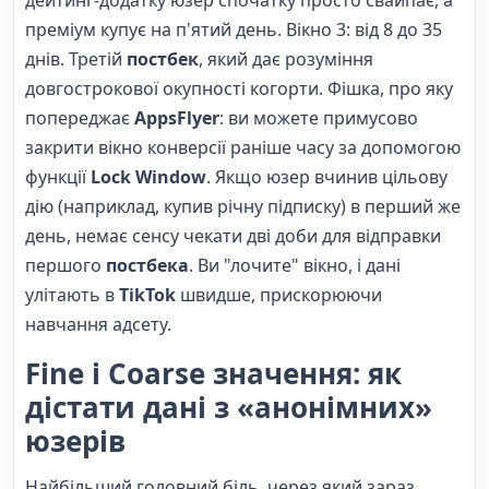
преміум купує на п'ятий день. Вікно 3: від 8 до 35
днів. Третій
постбек
, який дає розуміння
довгострокової окупності когорти. Фішка, про яку
попереджає
AppsFlyer
: ви можете примусово
закрити вікно конверсії раніше часу за допомогою
функції
Lock Window
. Якщо юзер вчинив цільову
дію (наприклад, купив річну підписку) в перший же
день, немає сенсу чекати дві доби для відправки
першого
постбека
. Ви "лочите" вікно, і дані
улітають в
TikTok
швидше, прискорюючи
навчання адсету.
Fine і Coarse значення: як
дістати дані з «анонімних»
юзерів
Найбільший головний біль, через який зараз