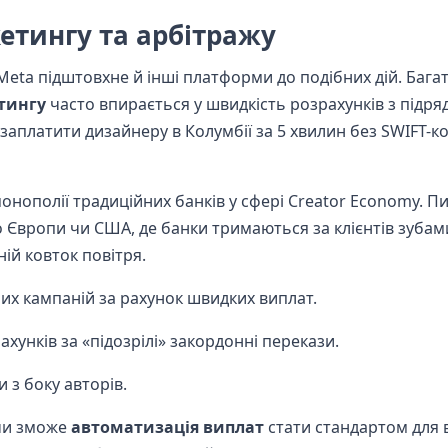
етингу та арбітражу
eta підштовхне й інші платформи до подібних дій. Багат
тингу
часто впирається у швидкість розрахунків з підря
аплатити дизайнеру в Колумбії за 5 хвилин без SWIFT-ко
онополії традиційних банків у сфері Creator Economy. П
о Європи чи США, де банки тримаються за клієнтів зубами
ій ковток повітря.
х кампаній за рахунок швидких виплат.
ахунків за «підозрілі» закордонні перекази.
 з боку авторів.
 чи зможе
автоматизація виплат
стати стандартом для в