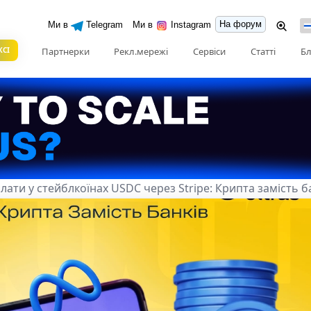
На форум
Ми в
Telegram
Ми в
Instagram
КСІ
Партнерки
Рекл.мережі
Сервіси
Статті
Бл
ати у стейблкоїнах USDC через Stripe: Крипта замість б