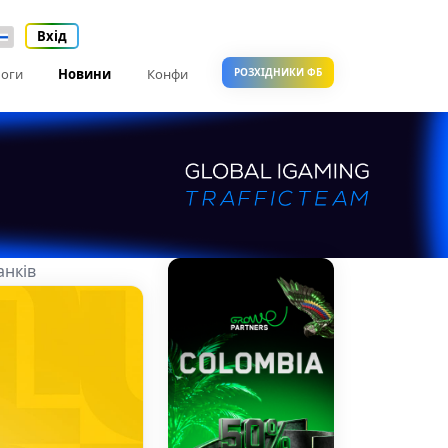
Вхід
оги
Новини
Конфи
РОЗХІДНИКИ ФБ
анків