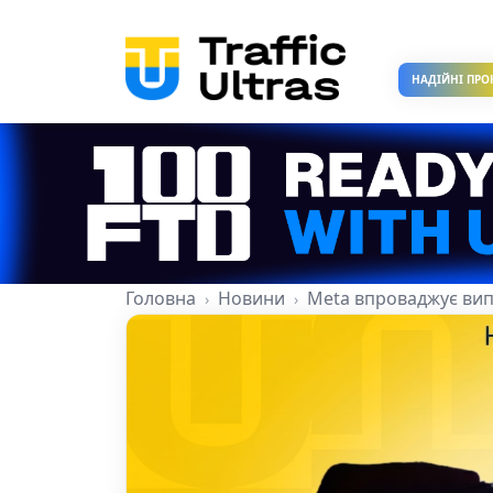
НАДІЙНІ ПРО
Головна
Новини
Meta впроваджує випл