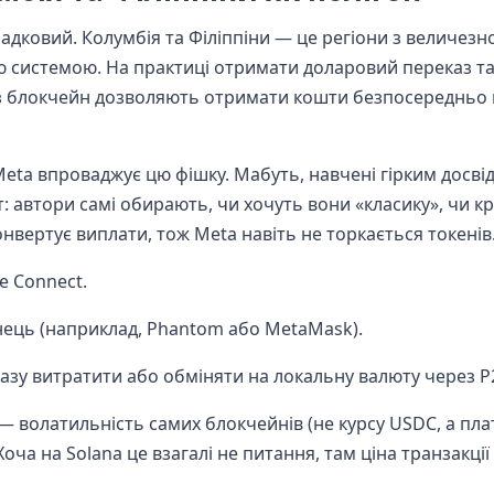
падковий. Колумбія та Філіппіни — це регіони з величезн
ю системою. На практиці отримати доларовий переказ т
з блокчейн дозволяють отримати кошти безпосередньо 
 Meta впроваджує цю фішку. Мабуть, навчені гірким досв
 автори самі обирають, чи хочуть вони «класику», чи кри
нвертує виплати, тож Meta навіть не торкається токенів
e Connect.
ець (наприклад, Phantom або MetaMask).
азу витратити або обміняти на локальну валюту через P
 волатильність самих блокчейнів (не курсу USDC, а плат
Хоча на Solana це взагалі не питання, там ціна транзакці