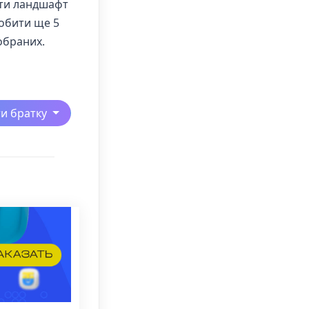
ити ландшафт
обити ще 5
обраних.
ти братку