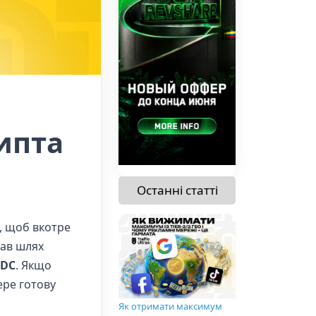
рипта
Останні статті
, щоб вкотре
рав шлях
SDC
. Якщо
ере готову
Як отримати максимум