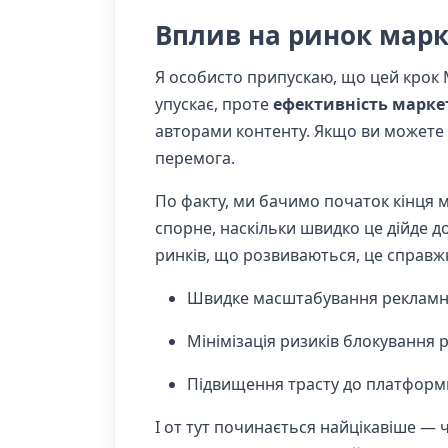
Вплив на ринок марк
Я особисто припускаю, що цей крок M
упускає, проте
ефективність марке
авторами контенту. Якщо ви можете з
перемога.
По факту, ми бачимо початок кінця м
спорне, наскільки швидко це дійде д
ринків, що розвиваються, це справжн
Швидке масштабування рекламни
Мінімізація ризиків блокування р
Підвищення трасту до платформи
І от тут починається найцікавіше —