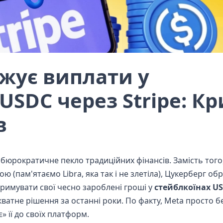
жує виплати у
USDC через Stripe: К
в
 бюрократичне пекло традиційних фінансів. Замість того
ю (пам'ятаємо Libra, яка так і не злетіла), Цукерберг об
тримувати свої чесно зароблені гроші у
стейблкоїнах U
кватне рішення за останні роки. По факту, Meta просто б
є» її до своїх платформ.