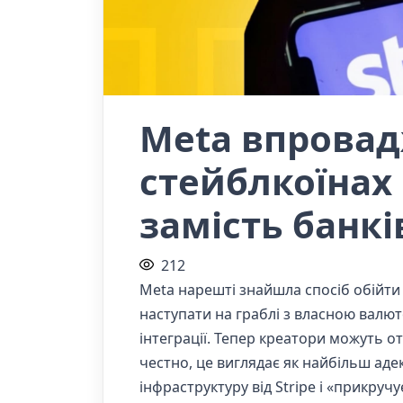
Meta впровад
стейблкоїнах 
замість банкі
212
Meta нарешті знайшла спосіб обійти
наступати на граблі з власною валюто
інтеграції. Тепер креатори можуть о
честно, це виглядає як найбільш аде
інфраструктуру від Stripe і «прикручу