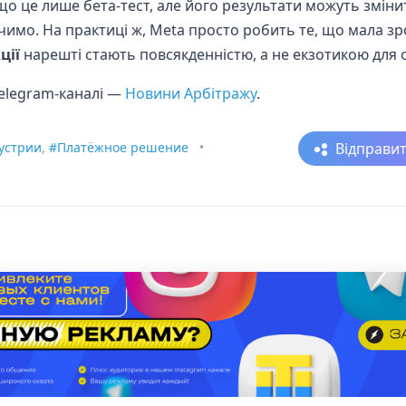
 що це лише бета-тест, але його результати можуть змін
мо. На практиці ж, Meta просто робить те, що мала зр
ції
нарешті стають повсякденністю, а не екзотикою для 
telegram-каналі —
Новини Арбітражу
.
Відправи
устрии
,
#Платёжное решение
•