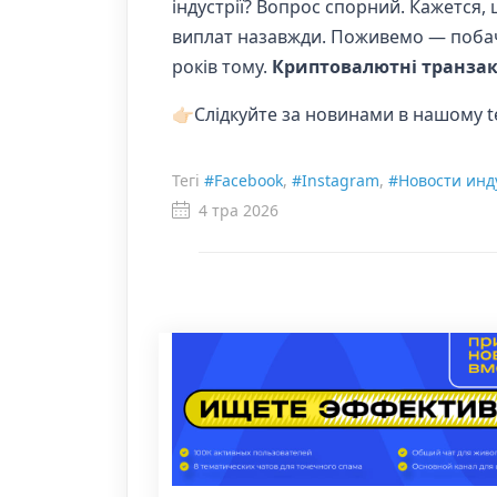
індустрії? Вопрос спорний. Кажется,
виплат назавжди. Поживемо — побачи
років тому.
Криптовалютні транзак
👉🏻Слідкуйте за новинами в нашому 
Тегі
#Facebook
,
#Instagram
,
#Новости инд
4 тра 2026