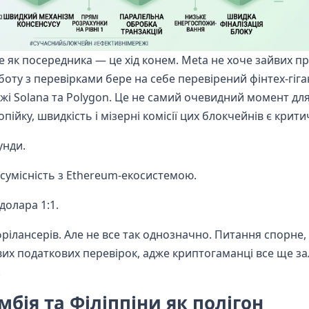
ipe як посередника — це хід конем. Meta не хоче зайвих п
ту з перевірками бере на себе перевірений фінтех-гігант
і Solana та Polygon. Це не самий очевидний момент дл
опійку, швидкість і мізерні комісії цих блокчейнів є крит
унди.
 сумісність з Ethereum-екосистемою.
долара 1:1.
рілансерів. Але не все так однозначно. Питання спорне,
вих податкових перевірок, адже криптогаманці все ще з
.
мбія та Філіппіни як полігон