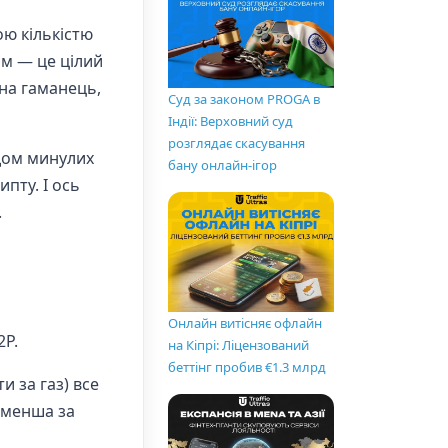
ою кількістю
ам — це цілий
на гаманець,
Суд за законом PROGA в
Індії: Верховний суд
розглядає скасування
ідом минулих
бану онлайн-ігор
пту. І ось
.
Онлайн витісняє офлайн
2P.
на Кіпрі: Ліцензований
беттінг пробив €1.3 млрд
и за газ) все
ї менша за