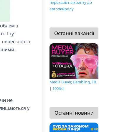
переказів на крипту до
автопейролу
роблем з
Останні вакансії
. І тут
я пересічного
ичними.
Media Buyer, Gambling, FB
| 100ftd
 чи не
алишаються у
Останні новини