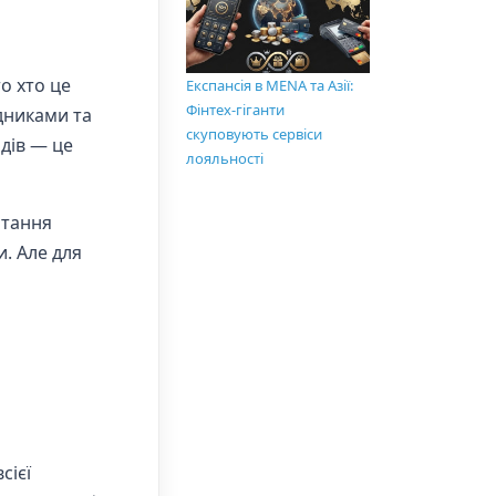
о хто це
Експансія в MENA та Азії:
Фінтех-гіганти
дниками та
скуповують сервіси
дів — це
лояльності
итання
. Але для
сієї