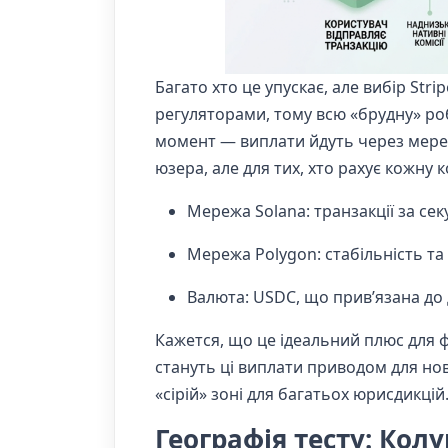
Багато хто це упускає, але вибір Str
регуляторами, тому всю «брудну» робо
момент — виплати йдуть через мереж
юзера, але для тих, хто рахує кожну к
Мережа Solana: транзакції за сек
Мережа Polygon: стабільність та
Валюта: USDC, що прив’язана до 
Кажется, що це ідеальний плюс для ф
стануть ці виплати приводом для но
«сірій» зоні для багатьох юрисдикцій
Географія тесту: Колу