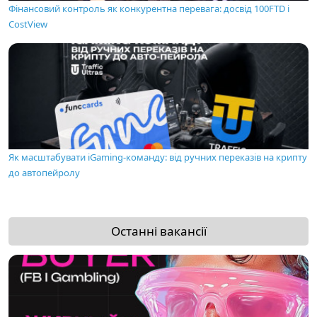
Фінансовий контроль як конкурентна перевага: досвід 100FTD і
CostView
Як масштабувати iGaming-команду: від ручних переказів на крипту
до автопейролу
Останні вакансії