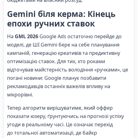
Gemini біля керма: Кінець
епохи ручних ставок
На
GML 2026
Google Ads остаточно перейде до
моделі, де ШІ Gemini бере на себе планування
кампаній, генерацію креативів та предиктивну
оптимізацію ставок. Для тих, хто роками
відточував майстерність володіння «ручками», це
погані новини: Google планує позбавити
рекламодавців останніх важелів впливу на
мікрорівні.
Тепер алгоритм вирішуватиме, який оффер
показати юзеру, ґрунтуючись на прогнозі успіху
угоди в реальному часі. Це означає перехід
до тотальної автоматизації, де байєр