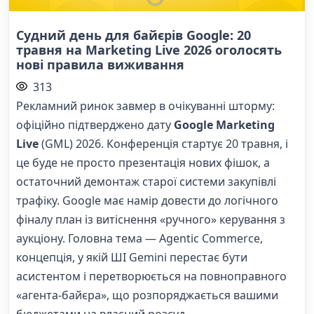
Судний день для байєрів Google: 20
травня на Marketing Live 2026 оголосять
нові правила виживання
313
Рекламний ринок завмер в очікуванні шторму:
офіційно підтверджено дату
Google Marketing
Live
(GML) 2026. Конференція стартує 20 травня, і
це буде не просто презентація нових фішок, а
остаточний демонтаж старої системи закупівлі
трафіку. Google має намір довести до логічного
фіналу план із витіснення «ручного» керування з
аукціону. Головна тема — Agentic Commerce,
концепція, у якій ШІ Gemini перестає бути
асистентом і перетворюється на повноправного
«агента-байєра», що розпоряджається вашими
бюджетами на власний розсуд.