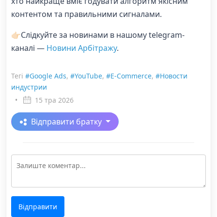
хто найкраще вміє годувати алгоритм якісним
контентом та правильними сигналами.
👉🏻Слідкуйте за новинами в нашому telegram-
каналі —
Новини Арбітражу
.
Тегі
#Google Ads
,
#YouTube
,
#E-Commerce
,
#Новости
индустрии
•
15 тра 2026
Відправити братку
Відправити