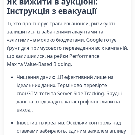
Як вижити в аукціоні:
Інструкція з евакуації
Ті, хто проігнорує травневі анонси, ризикують
залишитися із забаненими акаунтами та
«злитими» в молоко бюджетами. Google готує
ґрунт для примусового переведення всіх кампаній,
що залишилися, на рейки Performance
Max та Value-Based Bidding.
Чищення даних: ШІ ефективний лише на
ідеальних даних. Терміново перевірте
свої GTM-теги та Server-Side Tracking. Брудні
дані на вході дадуть катастрофічні зливи на
виході.
Інвестиції в креатив: Оскільки контроль над
ставками забирають, єдиним важелем впливу