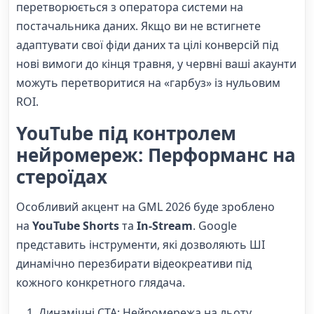
перетворюється з оператора системи на
постачальника даних. Якщо ви не встигнете
адаптувати свої фіди даних та цілі конверсій під
нові вимоги до кінця травня, у червні ваші акаунти
можуть перетворитися на «гарбуз» із нульовим
ROI.
YouTube під контролем
нейромереж: Перформанс на
стероїдах
Особливий акцент на GML 2026 буде зроблено
на
YouTube Shorts
та
In-Stream
. Google
представить інструменти, які дозволяють ШІ
динамічно перезбирати відеокреативи під
кожного конкретного глядача.
Динамічні CTA: Нейромережа на льоту